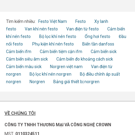
Tìm kiếm nhiều:
Festo Việt Nam
Festo
Xy lanh
festo
Van khí nén festo
Van điện từ festo
Cảm biến
khí nén festo
Bộ lọc khí nén festo
Ống hơi festo
Đầu
nối festo
Phụ kiện khí nén festo
Biến tần danfoss
Cảm biến ifm
Cảm biến tiệm cận ifm
Cảm biến sick
Cảm biến siêu âm sick
Cảm biến đo khoảng cách sick
Cảm biến màu sick
Norgren việt nam
Van điện từ
norgren
Bộ lọc khí nén norgren
Bộ điều chỉnh áp suất
norgren
Norgren
Bảng giá thiết bị norgren
VỀ CHÚNG TÔI
CÔNG TY TNHH THƯƠNG MẠI VÀ CÔNG NGHỆ CROWN
MST:
0110324511