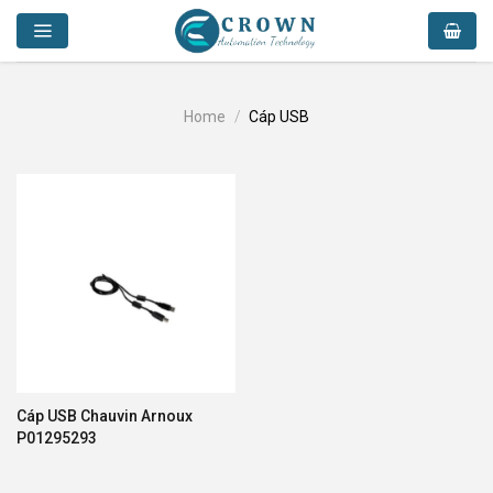
Skip
to
content
Home
/
Cáp USB
Cáp USB Chauvin Arnoux
P01295293