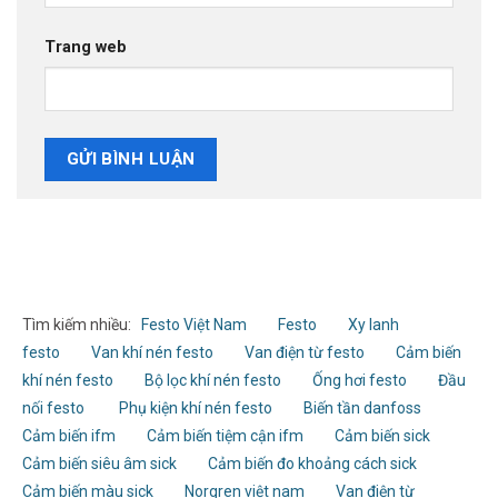
Trang web
Tìm kiếm nhiều:
Festo Việt Nam
Festo
Xy lanh
festo
Van khí nén festo
Van điện từ festo
Cảm biến
khí nén festo
Bộ lọc khí nén festo
Ống hơi festo
Đầu
nối festo
Phụ kiện khí nén festo
Biến tần danfoss
Cảm biến ifm
Cảm biến tiệm cận ifm
Cảm biến sick
Cảm biến siêu âm sick
Cảm biến đo khoảng cách sick
Cảm biến màu sick
Norgren việt nam
Van điện từ