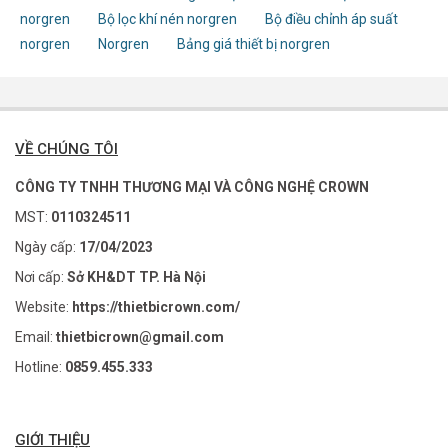
norgren
Bộ lọc khí nén norgren
Bộ điều chỉnh áp suất
norgren
Norgren
Bảng giá thiết bị norgren
VỀ CHÚNG TÔI
CÔNG TY TNHH THƯƠNG MẠI VÀ CÔNG NGHỆ CROWN
MST:
0110324511
Ngày cấp:
17/04/2023
Nơi cấp:
Sở KH&DT TP. Hà Nội
Website:
https://thietbicrown.com/
Email:
thietbicrown@gmail.com
Hotline:
0859.455.333
GIỚI THIỆU