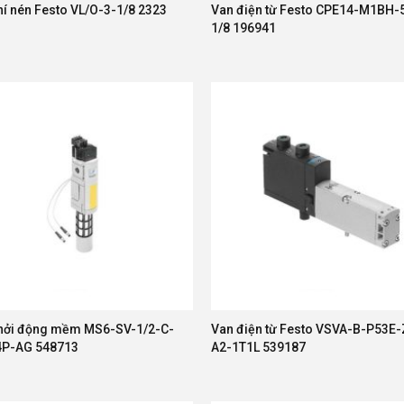
hí nén Festo VL/O-3-1/8 2323
Van điện từ Festo CPE14-M1BH-
1/8 196941
hởi động mềm MS6-SV-1/2-C-
Van điện từ Festo VSVA-B-P53E-
4P-AG 548713
A2-1T1L 539187