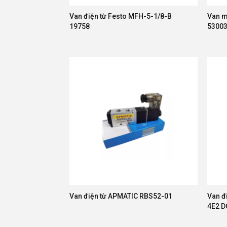
Van điện từ Festo MFH-5-1/8-B
Van m
19758
5300
Van điện từ APMATIC RBS52-01
Van đ
4E2 