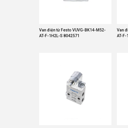
Van điện từ Festo VUVG-BK14-M52-
Van đ
AT-F-1H2L-S 8042571
AT-F-