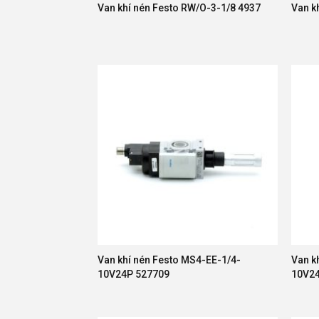
Van khí nén Festo RW/O-3-1/8 4937
Van k
Van khí nén Festo MS4-EE-1/4-
Van k
10V24P 527709
10V2