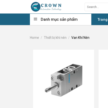
Skip
Search
to
for:
content
Danh mục sản phẩm
Trang
Home
/
Thiết bị khí nén
/
Van Khí Nén