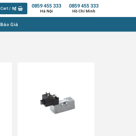
0859 455 333
0859 455 333
Cart /
0
₫
Hà Nội
Hồ Chí Minh
 Báo Giá