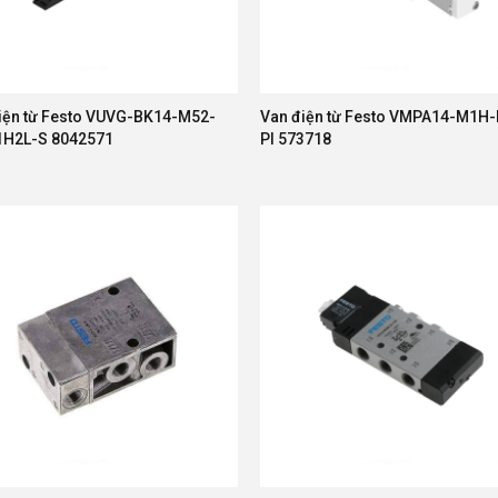
iện từ Festo VUVG-BK14-M52-
Van điện từ Festo VMPA14-M1H
1H2L-S 8042571
PI 573718