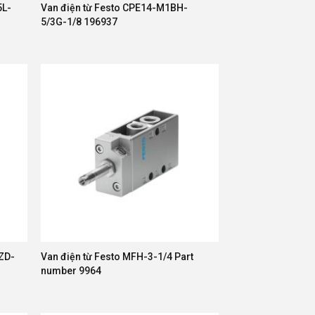
5L-
Van điện từ Festo CPE14-M1BH-
5/3G-1/8 196937
ZD-
Van điện từ Festo MFH-3-1/4 Part
number 9964