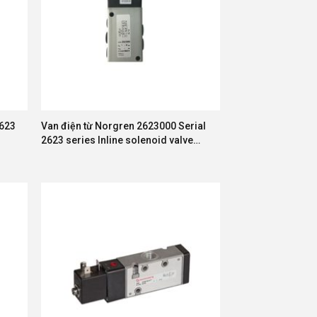
623
Van điện từ Norgren 2623000 Serial
2623 series Inline solenoid valve
G1/4, 5/2