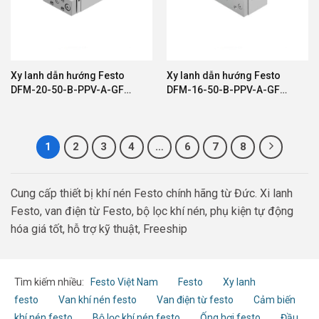
Xy lanh dẫn hướng Festo
Xy lanh dẫn hướng Festo
DFM-20-50-B-PPV-A-GF
DFM-16-50-B-PPV-A-GF
8161415
8162433
1
2
3
4
…
6
7
8
Cung cấp thiết bị khí nén Festo chính hãng từ Đức. Xi lanh
Festo, van điện từ Festo, bộ lọc khí nén, phụ kiện tự động
hóa giá tốt, hỗ trợ kỹ thuật, Freeship
Tìm kiếm nhiều:
Festo Việt Nam
Festo
Xy lanh
festo
Van khí nén festo
Van điện từ festo
Cảm biến
khí nén festo
Bộ lọc khí nén festo
Ống hơi festo
Đầu