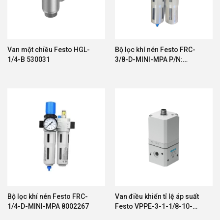
Festo
luôn hoạt động với phương châm: chúng tôi là
Van một chiều Festo HGL-
Bộ lọc khí nén Festo FRC-
những kỹ sư năng suất –
WE ARE THE ENGINEERS
1/4-B 530031
3/8-D-MINI-MPA P/N:
8002332
OF PRODUCTIVITY.
Tại Sao Nên Chọn Thiết Bị Khí Nén
Festo?
Chất Lượng Đức – Độ Tin Cậy Cao
Tất cả các sản phẩm Festo được sản xuất theo
tiêu chuẩn nghiêm ngặt của Đức, đảm bảo khả
năng hoạt động liên tục trong môi trường công
nghiệp khắc nghiệt.
Bộ lọc khí nén Festo FRC-
Van điều khiển tỉ lệ áp suất
1/4-D-MINI-MPA 8002267
Festo VPPE-3-1-1/8-10-
Công Nghệ Tiên Tiến
010-E1 557773