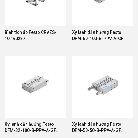
Trung bình –
Giá thành
Cao
Hợp lý
Cao
Bình tích áp Festo CRVZS-
Xy lanh dẫn hướng Festo
10 160237
DFM-50-100-B-PPV-A-GF
593601
Festo đặc biệt phù hợp với các hệ thống yêu cầu
độ chính xác cao, vận hành liên tục và tuổi thọ dài.
Mua Thiết Bị Khí Nén Festo Chính Hãng Ở
Đâu?
Để đảm bảo chất lượng và chế độ bảo hành, khách
hàng nên lựa chọn đơn vị phân phối uy tín.
CÔNG TY TNHH THƯƠNG MẠI VÀ CÔNG NGHỆ
Xy lanh dẫn hướng Festo
Xy lanh dẫn hướng Festo
DFM-32-100-B-PPV-A-GF
DFM-50-50-B-PPV-A-GF
CROWN chuyên cung cấp:
578878
588730