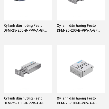
✓ Giao hàng toàn quốc
Kết Luận
Xy lanh dẫn hướng Festo
Xy lanh dẫn hướng Festo
Thiết bị khí nén Festo
là lựa chọn hàng đầu cho
DFM-25-200-B-PPV-A-GF
DFM-20-200-B-PPV-A-GF
các doanh nghiệp đang tìm kiếm giải pháp tự động
8165513
8161419
hóa chất lượng cao, bền bỉ và tiết kiệm năng lượng.
Với danh mục sản phẩm đa dạng cùng công nghệ
tiên tiến từ Đức, Festo giúp tối ưu hiệu quả sản
xuất và nâng cao năng lực cạnh tranh cho doanh
nghiệp.
Liên hệ ngay với CROWN để được tư vấn và nhận
báo giá thiết bị khí nén Festo chính hãng với mức
giá tốt nhất.
Xy lanh dẫn hướng Festo
Xy lanh dẫn hướng Festo
DFM-25-100-B-PPV-A-GF
DFM-20-100-B-PPV-A-GF
Trang chủ:
https://thietbicrown.com
578876
8161417