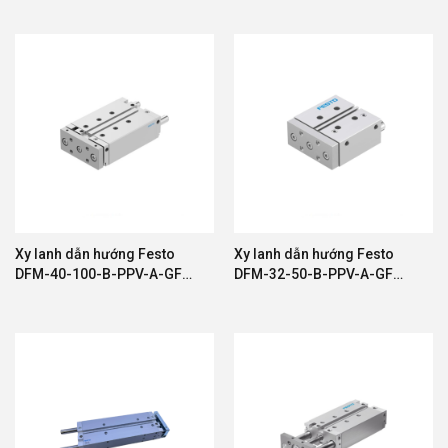
Xi lanh khí nén Festo
Van điện từ Festo
Bộ lọc điều áp Festo
Phụ kiện khí nén Festo
Cảm biến và thiết bị tự động hóa Festo
Cam kết:
Xy lanh dẫn hướng Festo
Xy lanh dẫn hướng Festo
DFM-40-100-B-PPV-A-GF
DFM-32-50-B-PPV-A-GF
✓ Hàng chính hãng 100%
595646
595430
✓ Báo giá cạnh tranh
✓ Tư vấn kỹ thuật chuyên sâu
✓ Hỗ trợ lựa chọn sản phẩm phù hợp