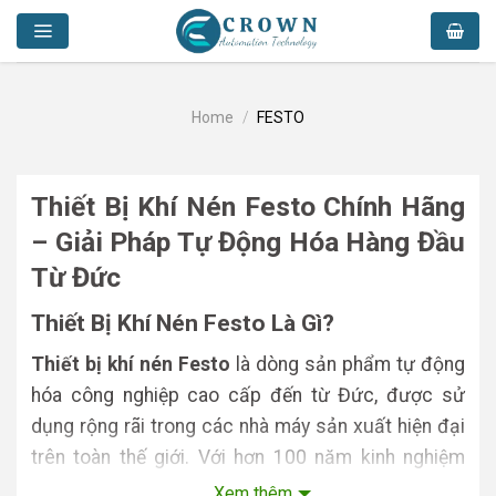
Skip
to
content
Home
/
FESTO
Thiết Bị Khí Nén Festo Chính Hãng
– Giải Pháp Tự Động Hóa Hàng Đầu
Từ Đức
Thiết Bị Khí Nén Festo Là Gì?
Thiết bị khí nén Festo
là dòng sản phẩm tự động
hóa công nghiệp cao cấp đến từ Đức, được sử
dụng rộng rãi trong các nhà máy sản xuất hiện đại
trên toàn thế giới. Với hơn 100 năm kinh nghiệm
trong lĩnh vực tự động hóa, Festo luôn là thương
Xem thêm