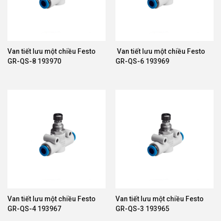
Thiết bị khí nén Festo được ứng dụng trong nhiều
lĩnh vực công nghiệp:
Ngành Thực Phẩm Và Đồ Uống
Van tiết lưu một chiều Festo
Van tiết lưu một chiều Festo
GR-QS-8 193970
GR-QS-6 193969
Đáp ứng các tiêu chuẩn vệ sinh nghiêm ngặt, phù
hợp cho dây chuyền sản xuất thực phẩm tự động.
Ngành Điện Tử
Độ chính xác cao giúp xử lý linh kiện điện tử và bán
dẫn hiệu quả.
Ngành Ô Tô
Ứng dụng trong dây chuyền lắp ráp và sản xuất linh
kiện ô tô.
Van tiết lưu một chiều Festo
Van tiết lưu một chiều Festo
GR-QS-4 193967
GR-QS-3 193965
Ngành Dược Phẩm