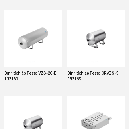
Các sản phẩm đạt tiêu chuẩn chất lượng cao cho
môi trường sản xuất sạch.
Ngành Bao Bì Và Đóng Gói
Tăng tốc độ và độ chính xác cho các hệ thống
đóng gói tự động.
So Sánh Thiết Bị Khí Nén Festo Với Các
Thương Hiệu Khác
Bình tích áp Festo VZS-20-B
Bình tích áp Festo CRVZS-5
192161
192159
TIÊU CHÍ
FESTO
SMC
MINDMAN
Xuất xứ
Đức
Nhật Bản
Đài Loan
Chất lượng
Rất cao
Cao
Tốt
Độ bền
Rất cao
Cao
Khá cao
Hàng
Công nghệ
Tiên tiến
Tiêu chuẩn
đầu