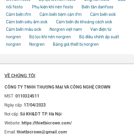
nối festo
Phụ kiện khí nén festo
Biến tần danfoss
Cảm biến ifm
Cảm biến tiệm cận ifm
Cảm biến sick
Cảm biến siêu âm sick
Cảm biến đo khoảng cách sick
Cảm biến màu sick
Norgren việt nam
Van điện từ
norgren
Bộ lọc khí nén norgren
Bộ điều chỉnh áp suất
norgren
Norgren
Bảng giá thiết bị norgren
VỀ CHÚNG TÔI
CÔNG TY TNHH THƯƠNG MẠI VÀ CÔNG NGHỆ CROWN
MST:
0110324511
Ngày cấp:
17/04/2023
Nơi cấp:
Sở KH&DT TP. Hà Nội
Website:
https://thietbicrown.com/
Email:
thietbicrown@gmail.com