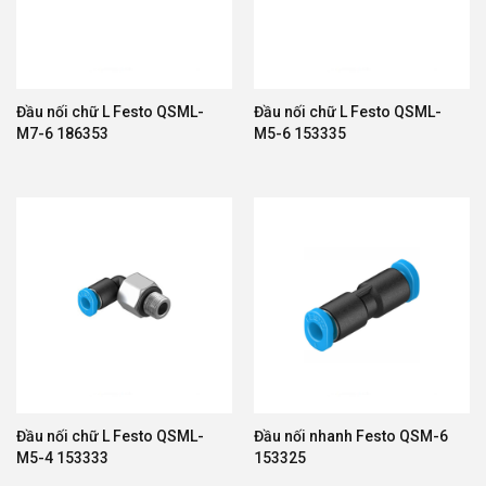
Cụm van VTUG
Cụm van CPX
Đầu nối chữ L Festo QSML-
Đầu nối chữ L Festo QSML-
Bộ Lọc Điều Áp Khí Nén Festo
M7-6 186353
M5-6 153335
Bộ xử lý khí nén Festo có nhiệm vụ:
Lọc nước và bụi bẩn
Điều chỉnh áp suất
Bôi trơn khí nén
Các dòng nổi bật:
MS Series
Đầu nối chữ L Festo QSML-
Đầu nối nhanh Festo QSM-6
D Series
M5-4 153333
153325
LFR Series