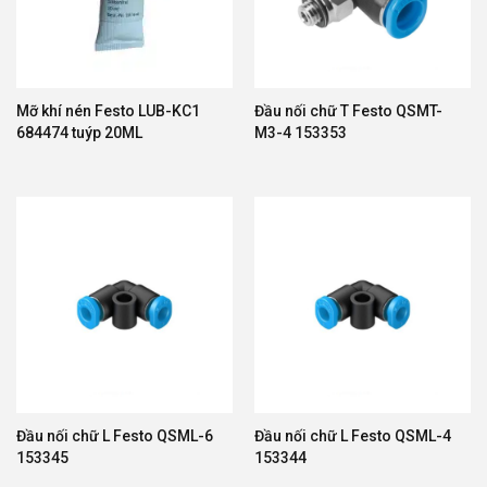
Biến
Xi Lanh Khí Nén Festo
Xi lanh khí nén là sản phẩm nổi tiếng nhất của
Mỡ khí nén Festo LUB-KC1
Đầu nối chữ T Festo QSMT-
Festo với nhiều dòng sản phẩm như:
684474 tuýp 20ML
M3-4 153353
Xi lanh tiêu chuẩn DSBC
Xi lanh tròn DSNU
Xi lanh compact ADN
Xi lanh dẫn hướng DFM
Xi lanh không trục DGCI
Xi lanh điện EPCO
Ưu điểm:
Đầu nối chữ L Festo QSML-6
Đầu nối chữ L Festo QSML-4
153345
153344