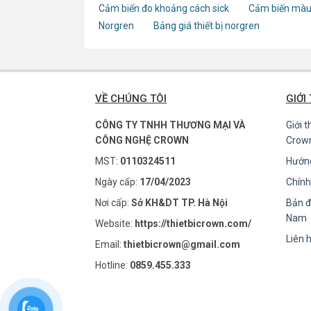
Cảm biến đo khoảng cách sick
Cảm biến màu
Norgren
Bảng giá thiết bị norgren
VỀ CHÚNG TÔI
GIỚI
CÔNG TY TNHH THƯƠNG MẠI VÀ
Giới 
CÔNG NGHỆ CROWN
Crow
MST:
0110324511
Hướn
Ngày cấp:
17/04/2023
Chính
Nơi cấp:
Sở KH&DT TP. Hà Nội
Bản đ
Nam
Website:
https://thietbicrown.com/
Liên 
Email:
thietbicrown@gmail.com
Hotline:
0859.455.333