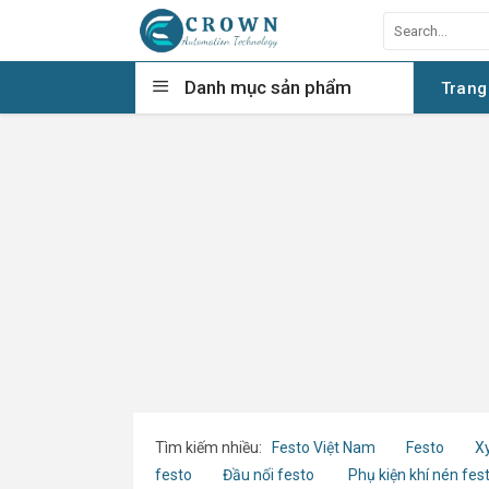
Skip
Search
to
for:
content
Danh mục sản phẩm
Trang
Tìm kiếm nhiều:
Festo Việt Nam
Festo
Xy
festo
Đầu nối festo
Phụ kiện khí nén fes