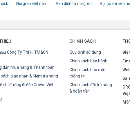
 sick
Norgren việt nam
Van điện từ norgren
Bộ lọc khí nén n
 THIỆU
CHÍNH SÁCH
THÔ
thiệu Công Ty TNHH TM&CN
Quy định sử dụng
Điệ
n
Chính sách bảo hành
Ema
g dẫn mua hàng & Thanh toán
Chính sách bảo mật
Web
 sách giao nhận & Kiểm tra hàng
thông tin
Sal
ồ chỉ đường đi đến Crown Việt
Chính sách đổi trả hàng
CRO
& hoàn tiền
Việ
hệ
MST