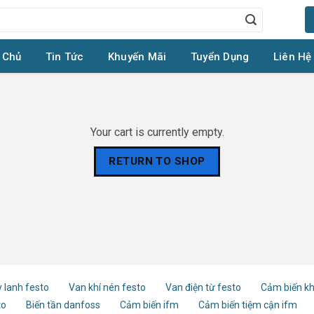
 Chủ
Tin Tức
Khuyến Mãi
Tuyển Dụng
Liên Hệ
Your cart is currently empty.
RETURN TO SHOP
 lanh festo
Van khí nén festo
Van điện từ festo
Cảm biến kh
to
Biến tần danfoss
Cảm biến ifm
Cảm biến tiệm cận ifm