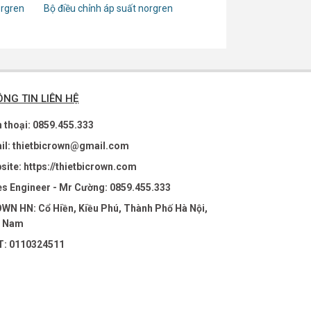
orgren
Bộ điều chỉnh áp suất norgren
NG TIN LIÊN HỆ
n thoại: 0859.455.333
il: thietbicrown@gmail.com
site: https://thietbicrown.com
es Engineer - Mr Cường: 0859.455.333
WN HN: Cổ Hiền, Kiều Phú, Thành Phố Hà Nội,
t Nam
: 0110324511