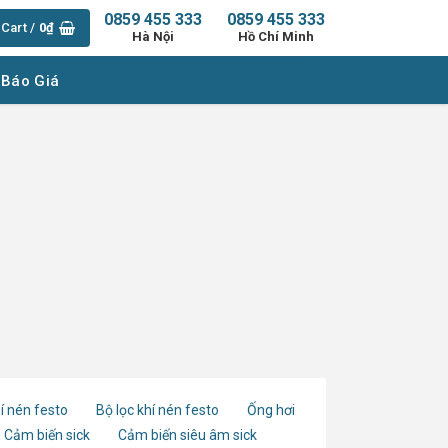
0859 455 333
0859 455 333
Cart /
0
₫
Hà Nội
Hồ Chí Minh
 Báo Giá
í nén festo
Bộ lọc khí nén festo
Ống hơi
Cảm biến sick
Cảm biến siêu âm sick