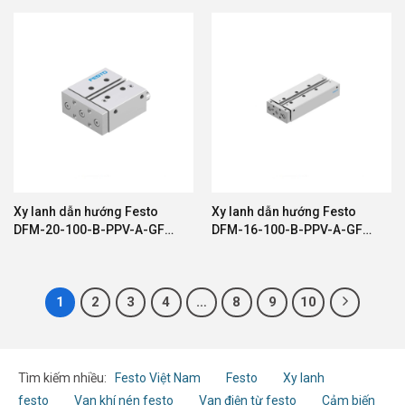
Xy lanh dẫn hướng Festo
Xy lanh dẫn hướng Festo
DFM-20-100-B-PPV-A-GF
DFM-16-100-B-PPV-A-GF
8161417
604968
1
2
3
4
…
8
9
10
Tìm kiếm nhiều:
Festo Việt Nam
Festo
Xy lanh
festo
Van khí nén festo
Van điện từ festo
Cảm biến