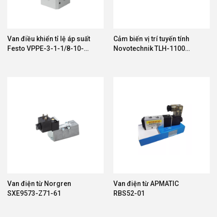
Van điều khiển tỉ lệ áp suất
Cảm biến vị trí tuyến tính
Festo VPPE-3-1-1/8-10-
Novotechnik TLH-1100
010-E1 557773
(Linear Position
Transducer)
Van điện từ Norgren
Van điện từ APMATIC
SXE9573-Z71-61
RBS52-01