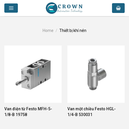
Skip
to
content
Home
/
Thiết bị khí nén
Van điện từ Festo MFH-5-
Van một chiều Festo HGL-
1/8-B 19758
1/4-B 530031