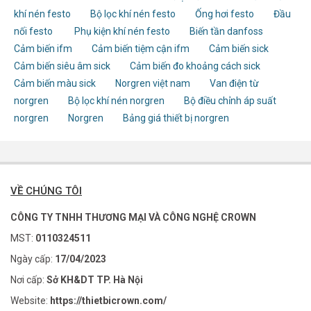
khí nén festo
Bộ lọc khí nén festo
Ống hơi festo
Đầu
nối festo
Phụ kiện khí nén festo
Biến tần danfoss
Cảm biến ifm
Cảm biến tiệm cận ifm
Cảm biến sick
Cảm biến siêu âm sick
Cảm biến đo khoảng cách sick
Cảm biến màu sick
Norgren việt nam
Van điện từ
norgren
Bộ lọc khí nén norgren
Bộ điều chỉnh áp suất
norgren
Norgren
Bảng giá thiết bị norgren
VỀ CHÚNG TÔI
CÔNG TY TNHH THƯƠNG MẠI VÀ CÔNG NGHỆ CROWN
MST:
0110324511
Ngày cấp:
17/04/2023
Nơi cấp:
Sở KH&DT TP. Hà Nội
Website:
https://thietbicrown.com/