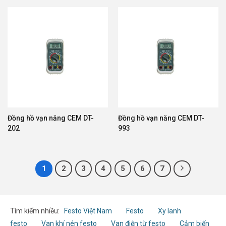
Đồng hồ vạn năng CEM DT-
Đồng hồ vạn năng CEM DT-
202
993
1
2
3
4
5
6
7
Tìm kiếm nhiều:
Festo Việt Nam
Festo
Xy lanh
festo
Van khí nén festo
Van điện từ festo
Cảm biến