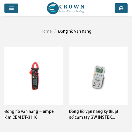
Skip
to
content
Home
/
Đồng hồ vạn năng
Đồng hồ vạn năng – ampe
Đồng hồ vạn năng kỹ thuật
kìm CEM DT-3116
số cầm tay GW INSTEK
GDM-531