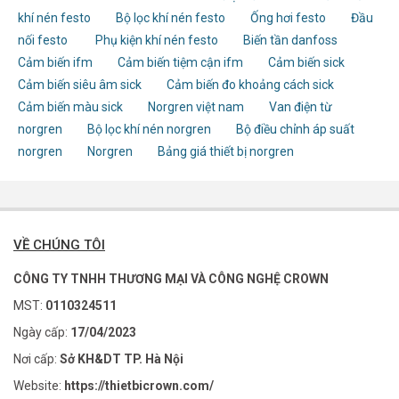
khí nén festo
Bộ lọc khí nén festo
Ống hơi festo
Đầu
nối festo
Phụ kiện khí nén festo
Biến tần danfoss
Cảm biến ifm
Cảm biến tiệm cận ifm
Cảm biến sick
Cảm biến siêu âm sick
Cảm biến đo khoảng cách sick
Cảm biến màu sick
Norgren việt nam
Van điện từ
norgren
Bộ lọc khí nén norgren
Bộ điều chỉnh áp suất
norgren
Norgren
Bảng giá thiết bị norgren
VỀ CHÚNG TÔI
CÔNG TY TNHH THƯƠNG MẠI VÀ CÔNG NGHỆ CROWN
MST:
0110324511
Ngày cấp:
17/04/2023
Nơi cấp:
Sở KH&DT TP. Hà Nội
Website:
https://thietbicrown.com/