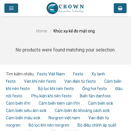
Skip
to
content
Home
/
Khúc xạ kế đo mật ong
No products were found matching your selection.
Tìm kiếm nhiều:
Festo Việt Nam
Festo
Xy lanh
festo
Van khí nén festo
Van điện từ festo
Cảm biến
khí nén festo
Bộ lọc khí nén festo
Ống hơi festo
Đầu
nối festo
Phụ kiện khí nén festo
Biến tần danfoss
Cảm biến ifm
Cảm biến tiệm cận ifm
Cảm biến sick
Cảm biến siêu âm sick
Cảm biến đo khoảng cách sick
Cảm biến màu sick
Norgren việt nam
Van điện từ
norgren
Bộ lọc khí nén norgren
Bộ điều chỉnh áp suất