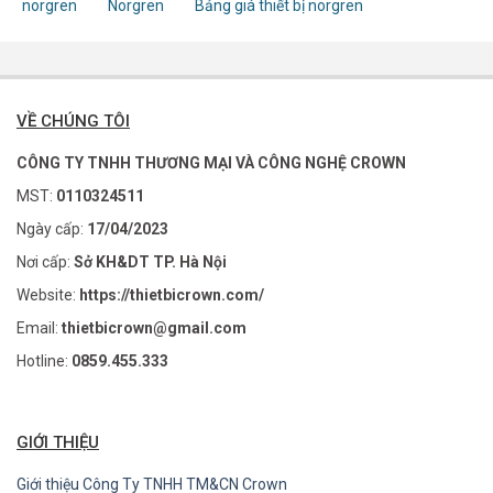
norgren
Norgren
Bảng giá thiết bị norgren
VỀ CHÚNG TÔI
CÔNG TY TNHH THƯƠNG MẠI VÀ CÔNG NGHỆ CROWN
MST:
0110324511
Ngày cấp:
17/04/2023
Nơi cấp:
Sở KH&DT TP. Hà Nội
Website:
https://thietbicrown.com/
Email:
thietbicrown@gmail.com
Hotline:
0859.455.333
GIỚI THIỆU
Giới thiệu Công Ty TNHH TM&CN Crown