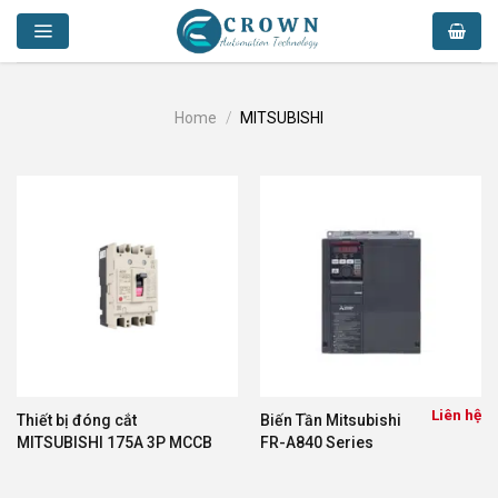
Skip
to
content
Home
/
MITSUBISHI
Liên hệ
Thiết bị đóng cắt
Biến Tần Mitsubishi
MITSUBISHI 175A 3P MCCB
FR-A840 Series