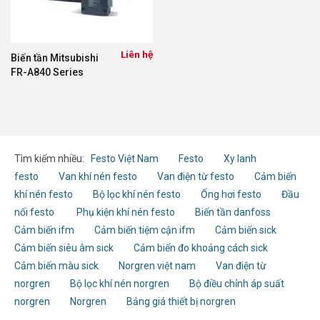
Liên hệ
Biến tần Mitsubishi
FR-A840 Series
Tìm kiếm nhiều:
Festo Việt Nam
Festo
Xy lanh
festo
Van khí nén festo
Van điện từ festo
Cảm biến
khí nén festo
Bộ lọc khí nén festo
Ống hơi festo
Đầu
nối festo
Phụ kiện khí nén festo
Biến tần danfoss
Cảm biến ifm
Cảm biến tiệm cận ifm
Cảm biến sick
Cảm biến siêu âm sick
Cảm biến đo khoảng cách sick
Cảm biến màu sick
Norgren việt nam
Van điện từ
norgren
Bộ lọc khí nén norgren
Bộ điều chỉnh áp suất
norgren
Norgren
Bảng giá thiết bị norgren