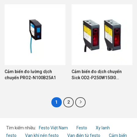
Cảm biến đo lường dịch
Cảm biến đo dịch chuyển
chuyển PRO2-N100B25A1
Sick OD2-P250W150I0
P120W60I0 P250W150C0
1
2
Tìm kiếm nhiều:
Festo Việt Nam
Festo
Xy lanh
festo
Van khí nén festo
Van điện từ festo
Cảm biến