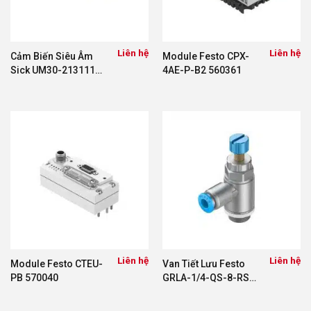
Liên hệ
Liên hệ
Cảm Biến Siêu Âm
Module Festo CPX-
Sick UM30-213111
4AE-P-B2 560361
6037537
Liên hệ
Liên hệ
Module Festo CTEU-
Van Tiết Lưu Festo
PB 570040
GRLA-1/4-QS-8-RS-
D 534339