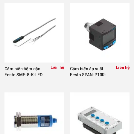
Liên hệ
Liên hệ
Cảm biến tiệm cận
Cảm biến áp suất
Festo SME-8-K-LED-
Festo SPAN-P10R-
24 150855
G18M-PN-PN-L1
8035544