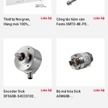
Liên hệ
Liên hệ
Thiết bị Norgren,
Công tắc tiệm cận
Hàng mới 100%,
Festo SMTO-8E-PS-
Bảng giá Norgren và
S-LED-24 171178
Một số dòng sản
phẩm
Liên hệ
Liên hệ
Encoder Sick
Bộ mã hóa Sick
DFS60B-S4CC01024
A3M60B-
1038921
BEPB013x13
1038825