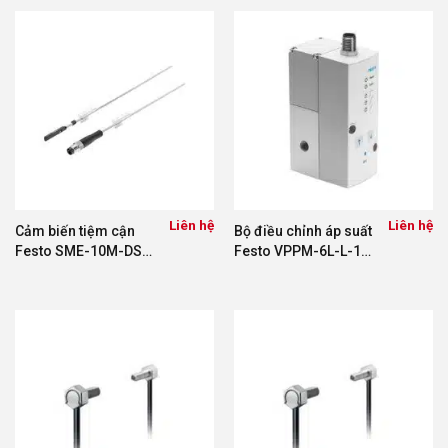
Liên hệ
Liên hệ
Cảm biến tiệm cận
Bộ điều chỉnh áp suất
Festo SME-10M-DS-
Festo VPPM-6L-L-1-
24V-E-0.3-L-M8D
G18-0L6H-A4P
551367
(554045)