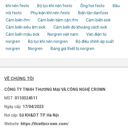
khí nén festo
Bộ lọc khí nén festo
Ống hơi festo
Đầu
nối festo
Phụ kiện khí nén festo
Biến tần danfoss
Cảm biến ifm
Cảm biến tiệm cận ifm
Cảm biến sick
Cảm biến siêu âm sick
Cảm biến đo khoảng cách sick
Cảm biến màu sick
Norgren việt nam
Van điện từ
norgren
Bộ lọc khí nén norgren
Bộ điều chỉnh áp suất
norgren
Norgren
Bảng giá thiết bị norgren
VỀ CHÚNG TÔI
CÔNG TY TNHH THƯƠNG MẠI VÀ CÔNG NGHỆ CROWN
MST:
0110324511
Ngày cấp:
17/04/2023
Nơi cấp:
Sở KH&DT TP. Hà Nội
Website:
https://thietbicrown.com/