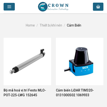
Skip
to
content
Home
/
Thiết bị khí nén
/
Cảm Biến
Bộ mã hoá vị trí Festo MLO-
Cảm biến LiDAR TIM320-
POT-225-LWG 152645
0131000S02 1069933