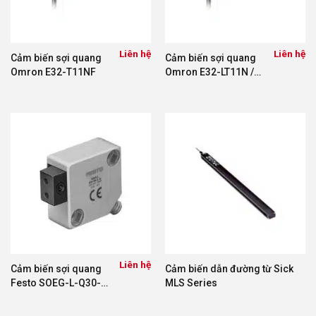
Liên hệ
Liên hệ
Cảm biến sợi quang
Cảm biến sợi quang
Omron E32-T11NF
Omron E32-LT11N /
LD11N / LR11NP
Liên hệ
Cảm biến sợi quang
Cảm biến dẫn đường từ Sick
Festo SOEG-L-Q30-
MLS Series
PAS-2L – 165327