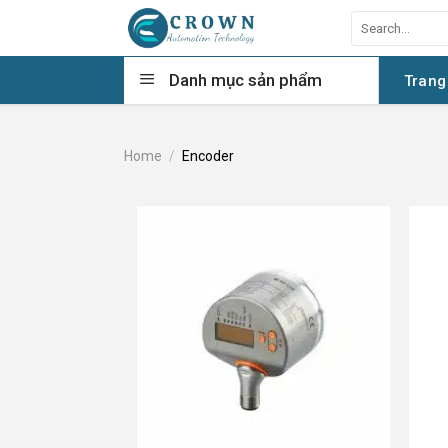
Skip
Search
to
for:
content
Danh mục sản phẩm
Trang
Home
/
Encoder