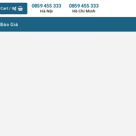
0859 455 333
0859 455 333
Cart /
0
₫
Hà Nội
Hồ Chí Minh
 Báo Giá