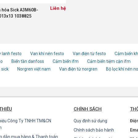
Liên hệ
 hóa Sick A3M60B-
013x13 1038825
 lanh festo
Van khí nén festo
Van điện từ festo
Cảm biến kh
to
Biến tần danfoss
Cảm biến ifm
Cảm biến tiệm cận ifm
 sick
Norgren việt nam
Van điện từ norgren
Bộ lọc khí nén n
 THIỆU
CHÍNH SÁCH
THÔ
thiệu Công Ty TNHH TM&CN
Quy định sử dụng
Điệ
n
Chính sách bảo hành
Ema
g dẫn mua hàng & Thanh toán