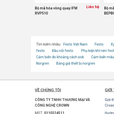
Liên hệ
Bộ mã hóa vòng quay IFM
Bộ mã
RVP510
BEPB
Tìm kiếm nhiều:
Festo Việt Nam
Festo
Xy
festo
Đầu nối festo
Phụ kiện khí nén fes
Cảm biến đo khoảng cách sick
Cảm biến màu
Norgren
Bảng giá thiết bị norgren
VỀ CHÚNG TÔI
GIỚI
CÔNG TY TNHH THƯƠNG MẠI VÀ
Giới 
CÔNG NGHỆ CROWN
Crow
MST:
0110324511
Hướn