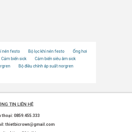
í nén festo
Bộ lọc khí nén festo
Ống hơi
Cảm biến sick
Cảm biến siêu âm sick
orgren
Bộ điều chỉnh áp suất norgren
NG TIN LIÊN HỆ
n thoại: 0859.455.333
il: thietbicrown@gmail.com