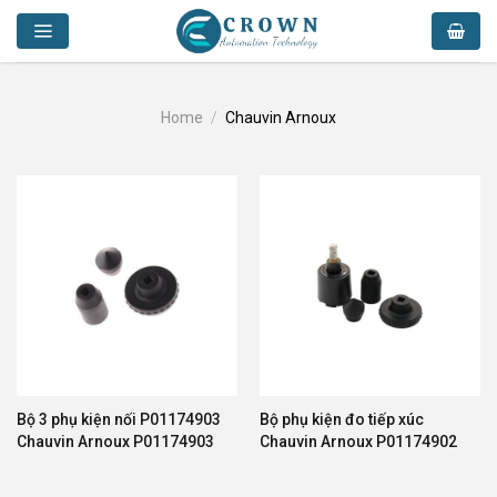
Skip
to
content
Home
/
Chauvin Arnoux
Bộ 3 phụ kiện nối P01174903
Bộ phụ kiện đo tiếp xúc
Chauvin Arnoux P01174903
Chauvin Arnoux P01174902