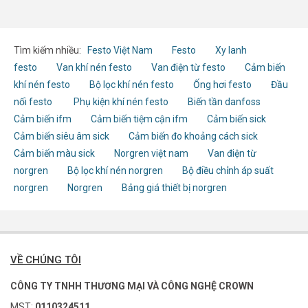
Tìm kiếm nhiều:
Festo Việt Nam
Festo
Xy lanh
festo
Van khí nén festo
Van điện từ festo
Cảm biến
khí nén festo
Bộ lọc khí nén festo
Ống hơi festo
Đầu
nối festo
Phụ kiện khí nén festo
Biến tần danfoss
Cảm biến ifm
Cảm biến tiệm cận ifm
Cảm biến sick
Cảm biến siêu âm sick
Cảm biến đo khoảng cách sick
Cảm biến màu sick
Norgren việt nam
Van điện từ
norgren
Bộ lọc khí nén norgren
Bộ điều chỉnh áp suất
norgren
Norgren
Bảng giá thiết bị norgren
VỀ CHÚNG TÔI
CÔNG TY TNHH THƯƠNG MẠI VÀ CÔNG NGHỆ CROWN
MST:
0110324511