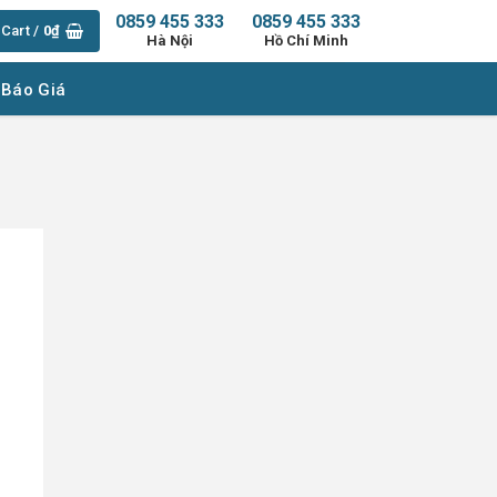
0859 455 333
0859 455 333
Cart /
0
₫
Hà Nội
Hồ Chí Minh
 Báo Giá