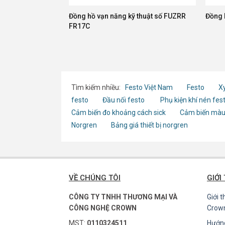
Đồng hồ vạn năng kỹ thuật số FUZRR
Đồng 
FR17C
Tìm kiếm nhiều:
Festo Việt Nam
Festo
Xy
festo
Đầu nối festo
Phụ kiện khí nén fes
Cảm biến đo khoảng cách sick
Cảm biến màu
Norgren
Bảng giá thiết bị norgren
VỀ CHÚNG TÔI
GIỚI
CÔNG TY TNHH THƯƠNG MẠI VÀ
Giới 
CÔNG NGHỆ CROWN
Crow
MST:
0110324511
Hướn