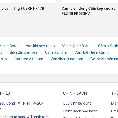
hồ vạn năng FUZRR FR17B
Cảm biến dòng điện kẹp cao áp
FUZRR FR050HV
 lanh festo
Van khí nén festo
Van điện từ festo
Cảm biến kh
to
Biến tần danfoss
Cảm biến ifm
Cảm biến tiệm cận ifm
 sick
Norgren việt nam
Van điện từ norgren
Bộ lọc khí nén n
 THIỆU
CHÍNH SÁCH
THÔ
thiệu Công Ty TNHH TM&CN
Quy định sử dụng
Điệ
n
Chính sách bảo hành
Ema
g dẫn mua hàng & Thanh toán