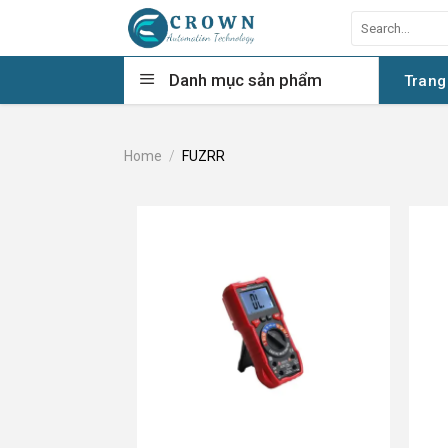
Skip
Search
to
for:
content
Danh mục sản phẩm
Trang
Home
/
FUZRR