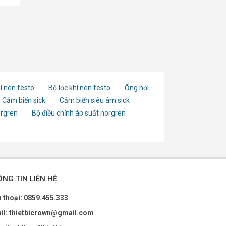
í nén festo
Bộ lọc khí nén festo
Ống hơi
Cảm biến sick
Cảm biến siêu âm sick
orgren
Bộ điều chỉnh áp suất norgren
NG TIN LIÊN HỆ
n thoại: 0859.455.333
il: thietbicrown@gmail.com