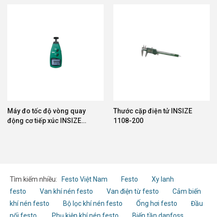
Máy đo tốc độ vòng quay
Thước cặp điện tử INSIZE
động cơ tiếp xúc INSIZE
1108-200
9224-213
Tìm kiếm nhiều:
Festo Việt Nam
Festo
Xy lanh
festo
Van khí nén festo
Van điện từ festo
Cảm biến
khí nén festo
Bộ lọc khí nén festo
Ống hơi festo
Đầu
nối festo
Phụ kiện khí nén festo
Biến tần danfoss