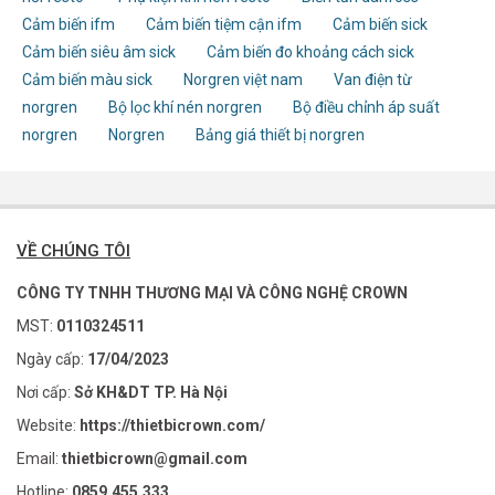
Cảm biến ifm
Cảm biến tiệm cận ifm
Cảm biến sick
Cảm biến siêu âm sick
Cảm biến đo khoảng cách sick
Cảm biến màu sick
Norgren việt nam
Van điện từ
norgren
Bộ lọc khí nén norgren
Bộ điều chỉnh áp suất
norgren
Norgren
Bảng giá thiết bị norgren
VỀ CHÚNG TÔI
CÔNG TY TNHH THƯƠNG MẠI VÀ CÔNG NGHỆ CROWN
MST:
0110324511
Ngày cấp:
17/04/2023
Nơi cấp:
Sở KH&DT TP. Hà Nội
Website:
https://thietbicrown.com/
Email:
thietbicrown@gmail.com
Hotline:
0859.455.333