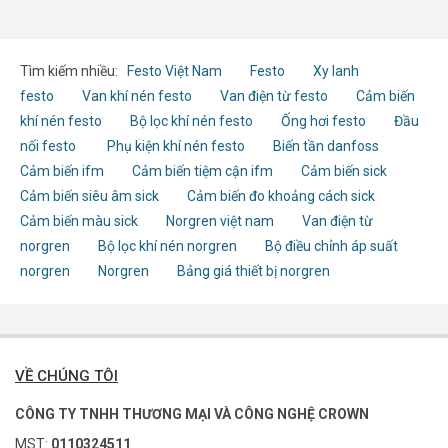
Tìm kiếm nhiều:
Festo Việt Nam
Festo
Xy lanh
festo
Van khí nén festo
Van điện từ festo
Cảm biến
khí nén festo
Bộ lọc khí nén festo
Ống hơi festo
Đầu
nối festo
Phụ kiện khí nén festo
Biến tần danfoss
Cảm biến ifm
Cảm biến tiệm cận ifm
Cảm biến sick
Cảm biến siêu âm sick
Cảm biến đo khoảng cách sick
Cảm biến màu sick
Norgren việt nam
Van điện từ
norgren
Bộ lọc khí nén norgren
Bộ điều chỉnh áp suất
norgren
Norgren
Bảng giá thiết bị norgren
VỀ CHÚNG TÔI
CÔNG TY TNHH THƯƠNG MẠI VÀ CÔNG NGHỆ CROWN
MST:
0110324511