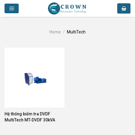
Skip
to
content
Home
/
MultiTech
Hệ thống kiểm tra DVDF
MultiTech MT-DVDF 30kVA