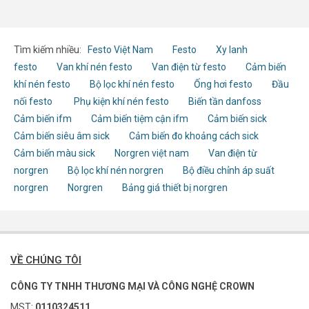
Tìm kiếm nhiều:
Festo Việt Nam
Festo
Xy lanh
festo
Van khí nén festo
Van điện từ festo
Cảm biến
khí nén festo
Bộ lọc khí nén festo
Ống hơi festo
Đầu
nối festo
Phụ kiện khí nén festo
Biến tần danfoss
Cảm biến ifm
Cảm biến tiệm cận ifm
Cảm biến sick
Cảm biến siêu âm sick
Cảm biến đo khoảng cách sick
Cảm biến màu sick
Norgren việt nam
Van điện từ
norgren
Bộ lọc khí nén norgren
Bộ điều chỉnh áp suất
norgren
Norgren
Bảng giá thiết bị norgren
VỀ CHÚNG TÔI
CÔNG TY TNHH THƯƠNG MẠI VÀ CÔNG NGHỆ CROWN
MST:
0110324511