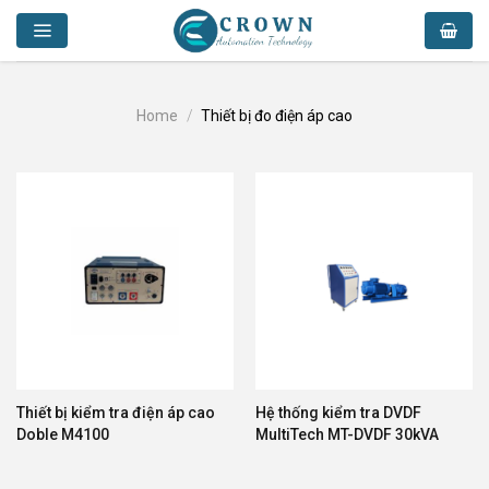
Skip
to
content
Home
/
Thiết bị đo điện áp cao
Thiết bị kiểm tra điện áp cao
Hệ thống kiểm tra DVDF
Doble M4100
MultiTech MT-DVDF 30kVA