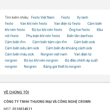
Tìm kiếm nhiều:
Festo Việt Nam
Festo
Xy lanh
festo
Van khí nén festo
Van điện từ festo
Cảm biến
khí nén festo
Bộ lọc khí nén festo
Ống hơi festo
Đầu
nối festo
Phụ kiện khí nén festo
Biến tần danfoss
Cảm biến ifm
Cảm biến tiệm cận ifm
Cảm biến sick
Cảm biến siêu âm sick
Cảm biến đo khoảng cách sick
Cảm biến màu sick
Norgren việt nam
Van điện từ
norgren
Bộ lọc khí nén norgren
Bộ điều chỉnh áp suất
norgren
Norgren
Bảng giá thiết bị norgren
VỀ CHÚNG TÔI
CÔNG TY TNHH THƯƠNG MẠI VÀ CÔNG NGHỆ CROWN
MST:
0110324511