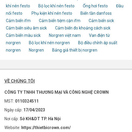
khí nén festo
Bộ lọc khí nén festo
Ống hơi festo
Đầu
nối festo
Phụ kiện khí nén festo
Biến tần danfoss
Cảm biến ifm
Cảm biến tiệm cận ifm
Cảm biến sick
Cảm biến siêu âm sick
Cảm biến đo khoảng cách sick
Cảm biến màu sick
Norgren việt nam
Van điện từ
norgren
Bộ lọc khí nén norgren
Bộ điều chỉnh áp suất
norgren
Norgren
Bảng giá thiết bị norgren
VỀ CHÚNG TÔI
CÔNG TY TNHH THƯƠNG MẠI VÀ CÔNG NGHỆ CROWN
MST:
0110324511
Ngày cấp:
17/04/2023
Nơi cấp:
Sở KH&DT TP. Hà Nội
Website:
https://thietbicrown.com/