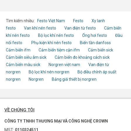
Tìm kiếm nhiều:
Festo Việt Nam
Festo
Xy lanh
festo
Van khí nén festo
Van điện từ festo
Cảm biến
khí nén festo
Bộ lọc khí nén festo
Ống hơi festo
Đầu
nối festo
Phụ kiện khí nén festo
Biến tần danfoss
Cảm biến ifm
Cảm biến tiệm cận ifm
Cảm biến sick
Cảm biến siêu âm sick
Cảm biến đo khoảng cách sick
Cảm biến màu sick
Norgren việt nam
Van điện từ
norgren
Bộ lọc khí nén norgren
Bộ điều chỉnh áp suất
norgren
Norgren
Bảng giá thiết bị norgren
VỀ CHÚNG TÔI
CÔNG TY TNHH THƯƠNG MẠI VÀ CÔNG NGHỆ CROWN
MST:
0110324511