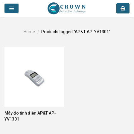
Skip
to
content
Home
/
Products tagged “AP&T AP-YV1301”
Máy đo tĩnh điện AP&T AP-
YV1301