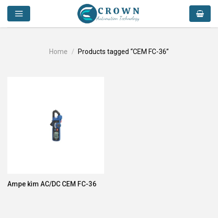
Skip
to
content
Home
/
Products tagged “CEM FC-36”
Ampe kìm AC/DC CEM FC-36