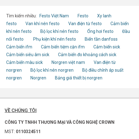
Tìm kiếm nhiều:
Festo Việt Nam
Festo
Xy lanh
festo
Van khí nén festo
Van điện từ festo
Cảm biến
khí nén festo
Bộ lọc khí nén festo
Ống hơi festo
Đầu
nối festo
Phụ kiện khí nén festo
Biến tần danfoss
Cảm biến ifm
Cảm biến tiệm cận ifm
Cảm biến sick
Cảm biến siêu âm sick
Cảm biến đo khoảng cách sick
Cảm biến màu sick
Norgren việt nam
Van điện từ
norgren
Bộ lọc khí nén norgren
Bộ điều chỉnh áp suất
norgren
Norgren
Bảng giá thiết bị norgren
VỀ CHÚNG TÔI
CÔNG TY TNHH THƯƠNG MẠI VÀ CÔNG NGHỆ CROWN
MST:
0110324511