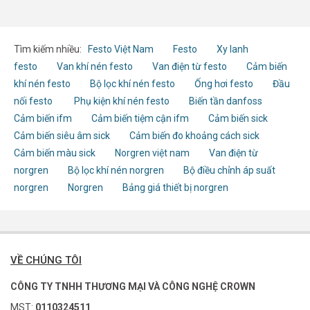
Tìm kiếm nhiều:
Festo Việt Nam
Festo
Xy lanh
festo
Van khí nén festo
Van điện từ festo
Cảm biến
khí nén festo
Bộ lọc khí nén festo
Ống hơi festo
Đầu
nối festo
Phụ kiện khí nén festo
Biến tần danfoss
Cảm biến ifm
Cảm biến tiệm cận ifm
Cảm biến sick
Cảm biến siêu âm sick
Cảm biến đo khoảng cách sick
Cảm biến màu sick
Norgren việt nam
Van điện từ
norgren
Bộ lọc khí nén norgren
Bộ điều chỉnh áp suất
norgren
Norgren
Bảng giá thiết bị norgren
VỀ CHÚNG TÔI
CÔNG TY TNHH THƯƠNG MẠI VÀ CÔNG NGHỆ CROWN
MST:
0110324511