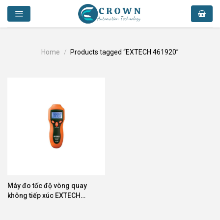
Skip
to
content
Home
/
Products tagged “EXTECH 461920”
Máy đo tốc độ vòng quay
không tiếp xúc EXTECH
461920