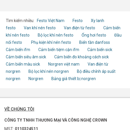
Tìm kiếm nhiều:
Festo Việt Nam
Festo
Xy lanh
festo
Van khí nén festo
Van điện từ festo
Cảm biến
khí nén festo
Bộ lọc khí nén festo
Ống hơi festo
Đầu
nối festo
Phụ kiện khí nén festo
Biến tần danfoss
Cảm biến ifm
Cảm biến tiệm cận ifm
Cảm biến sick
Cảm biến siêu âm sick
Cảm biến đo khoảng cách sick
Cảm biến màu sick
Norgren việt nam
Van điện từ
norgren
Bộ lọc khí nén norgren
Bộ điều chỉnh áp suất
norgren
Norgren
Bảng giá thiết bị norgren
VỀ CHÚNG TÔI
CÔNG TY TNHH THƯƠNG MẠI VÀ CÔNG NGHỆ CROWN
MST:
0110324511