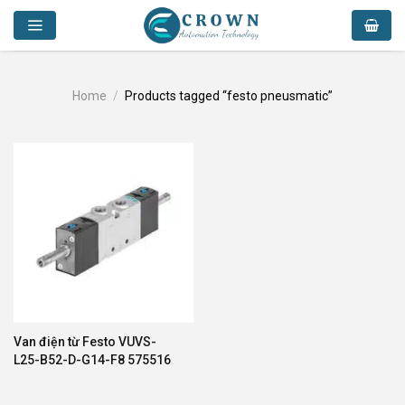
Skip
to
content
Home
/
Products tagged “festo pneusmatic”
Van điện từ Festo VUVS-
L25-B52-D-G14-F8 575516