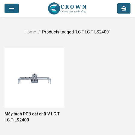
Skip
to
content
Home
/
Products tagged “I.C.T I.C.T-LS2400”
Máy tách PCB cắt chữ V I.C.T
I.C.T-LS2400