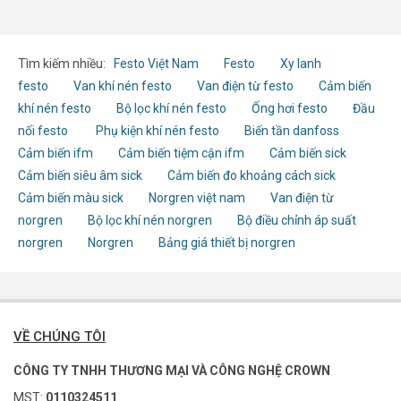
Tìm kiếm nhiều:
Festo Việt Nam
Festo
Xy lanh
festo
Van khí nén festo
Van điện từ festo
Cảm biến
khí nén festo
Bộ lọc khí nén festo
Ống hơi festo
Đầu
nối festo
Phụ kiện khí nén festo
Biến tần danfoss
Cảm biến ifm
Cảm biến tiệm cận ifm
Cảm biến sick
Cảm biến siêu âm sick
Cảm biến đo khoảng cách sick
Cảm biến màu sick
Norgren việt nam
Van điện từ
norgren
Bộ lọc khí nén norgren
Bộ điều chỉnh áp suất
norgren
Norgren
Bảng giá thiết bị norgren
VỀ CHÚNG TÔI
CÔNG TY TNHH THƯƠNG MẠI VÀ CÔNG NGHỆ CROWN
MST:
0110324511