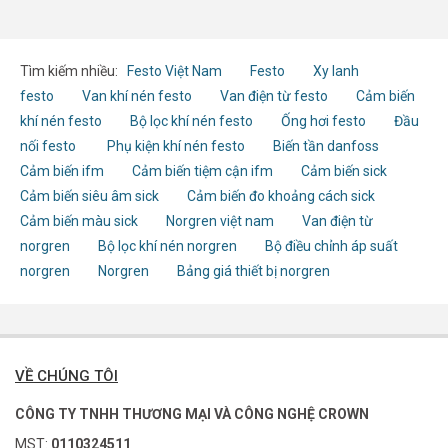
Tìm kiếm nhiều:
Festo Việt Nam
Festo
Xy lanh
festo
Van khí nén festo
Van điện từ festo
Cảm biến
khí nén festo
Bộ lọc khí nén festo
Ống hơi festo
Đầu
nối festo
Phụ kiện khí nén festo
Biến tần danfoss
Cảm biến ifm
Cảm biến tiệm cận ifm
Cảm biến sick
Cảm biến siêu âm sick
Cảm biến đo khoảng cách sick
Cảm biến màu sick
Norgren việt nam
Van điện từ
norgren
Bộ lọc khí nén norgren
Bộ điều chỉnh áp suất
norgren
Norgren
Bảng giá thiết bị norgren
VỀ CHÚNG TÔI
CÔNG TY TNHH THƯƠNG MẠI VÀ CÔNG NGHỆ CROWN
MST:
0110324511