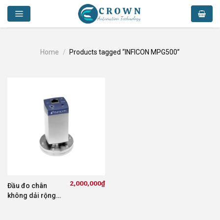
Skip
to
content
Home
/
Products tagged “INFICON MPG500”
2,000,000
₫
Đầu đo chân
không dải rộng
Gemini INFICON
MPG500