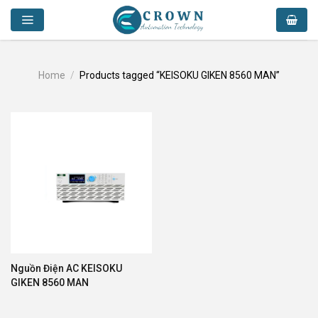
Skip
to
content
Home
/
Products tagged “KEISOKU GIKEN 8560 MAN”
Nguồn Điện AC KEISOKU
GIKEN 8560 MAN