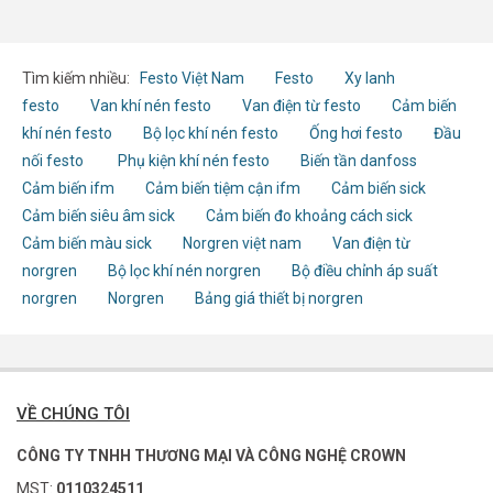
Tìm kiếm nhiều:
Festo Việt Nam
Festo
Xy lanh
festo
Van khí nén festo
Van điện từ festo
Cảm biến
khí nén festo
Bộ lọc khí nén festo
Ống hơi festo
Đầu
nối festo
Phụ kiện khí nén festo
Biến tần danfoss
Cảm biến ifm
Cảm biến tiệm cận ifm
Cảm biến sick
Cảm biến siêu âm sick
Cảm biến đo khoảng cách sick
Cảm biến màu sick
Norgren việt nam
Van điện từ
norgren
Bộ lọc khí nén norgren
Bộ điều chỉnh áp suất
norgren
Norgren
Bảng giá thiết bị norgren
VỀ CHÚNG TÔI
CÔNG TY TNHH THƯƠNG MẠI VÀ CÔNG NGHỆ CROWN
MST:
0110324511