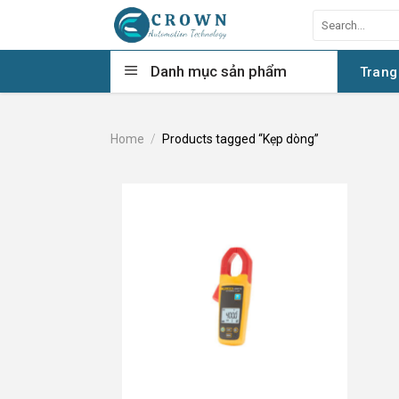
Skip
Search
to
for:
content
Danh mục sản phẩm
Trang
Home
/
Products tagged “Kẹp dòng”