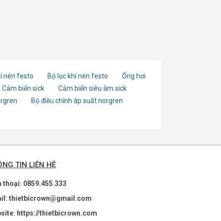
í nén festo
Bộ lọc khí nén festo
Ống hơi
Cảm biến sick
Cảm biến siêu âm sick
orgren
Bộ điều chỉnh áp suất norgren
NG TIN LIÊN HỆ
n thoại: 0859.455.333
il: thietbicrown@gmail.com
site: https://thietbicrown.com