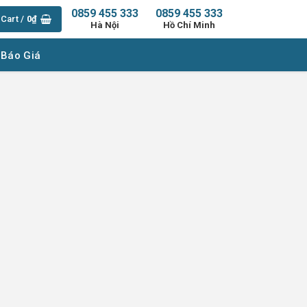
0859 455 333
0859 455 333
Cart /
0
₫
Hà Nội
Hồ Chí Minh
 Báo Giá