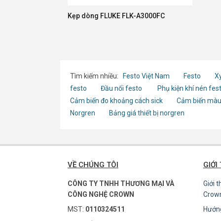
Kẹp dòng FLUKE FLK-A3000FC
Tìm kiếm nhiều:
Festo Việt Nam
Festo
Xy
festo
Đầu nối festo
Phụ kiện khí nén fes
Cảm biến đo khoảng cách sick
Cảm biến màu
Norgren
Bảng giá thiết bị norgren
VỀ CHÚNG TÔI
GIỚI
CÔNG TY TNHH THƯƠNG MẠI VÀ
Giới 
CÔNG NGHỆ CROWN
Crow
MST:
0110324511
Hướn