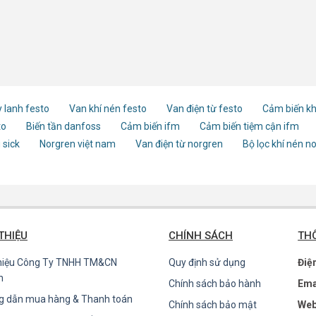
 lanh festo
Van khí nén festo
Van điện từ festo
Cảm biến kh
to
Biến tần danfoss
Cảm biến ifm
Cảm biến tiệm cận ifm
 sick
Norgren việt nam
Van điện từ norgren
Bộ lọc khí nén n
 THIỆU
CHÍNH SÁCH
THÔ
thiệu Công Ty TNHH TM&CN
Quy định sử dụng
Điệ
n
Chính sách bảo hành
Ema
g dẫn mua hàng & Thanh toán
Chính sách bảo mật
Web