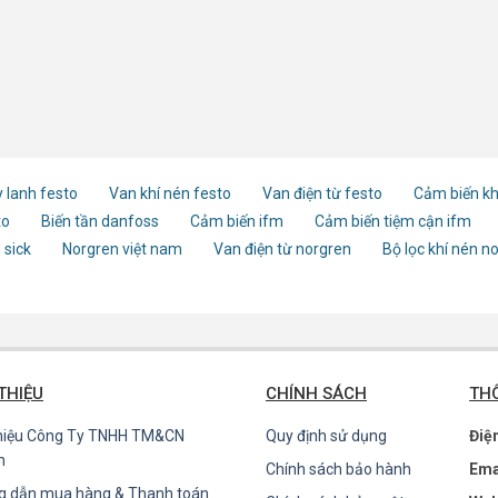
 lanh festo
Van khí nén festo
Van điện từ festo
Cảm biến kh
to
Biến tần danfoss
Cảm biến ifm
Cảm biến tiệm cận ifm
 sick
Norgren việt nam
Van điện từ norgren
Bộ lọc khí nén n
 THIỆU
CHÍNH SÁCH
THÔ
thiệu Công Ty TNHH TM&CN
Quy định sử dụng
Điệ
n
Chính sách bảo hành
Ema
g dẫn mua hàng & Thanh toán