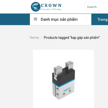
Skip
Search
to
for:
content
Danh mục sản phẩm
Trang
Home
/
Products tagged “kẹp gắp sản phẩm”