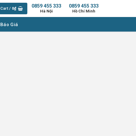
0859 455 333
0859 455 333
Cart /
0
₫
Hà Nội
Hồ Chí Minh
 Báo Giá