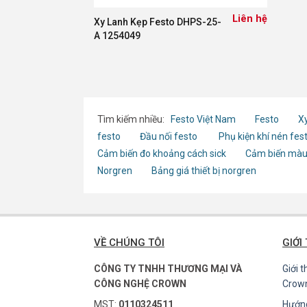
Liên hệ
Xy Lanh Kẹp Festo DHPS-25-
A 1254049
Tìm kiếm nhiều:
Festo Việt Nam
Festo
Xy
festo
Đầu nối festo
Phụ kiện khí nén fes
Cảm biến đo khoảng cách sick
Cảm biến màu
Norgren
Bảng giá thiết bị norgren
VỀ CHÚNG TÔI
GIỚI
CÔNG TY TNHH THƯƠNG MẠI VÀ
Giới 
CÔNG NGHỆ CROWN
Crow
MST:
0110324511
Hướn