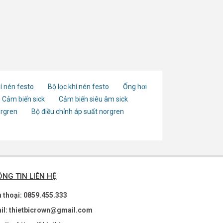
í nén festo
Bộ lọc khí nén festo
Ống hơi
Cảm biến sick
Cảm biến siêu âm sick
orgren
Bộ điều chỉnh áp suất norgren
NG TIN LIÊN HỆ
n thoại: 0859.455.333
il: thietbicrown@gmail.com