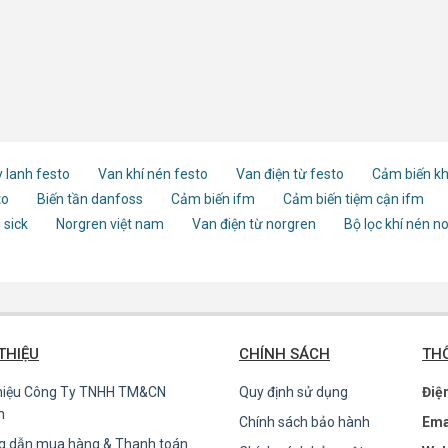
 lanh festo
Van khí nén festo
Van điện từ festo
Cảm biến kh
to
Biến tần danfoss
Cảm biến ifm
Cảm biến tiệm cận ifm
 sick
Norgren việt nam
Van điện từ norgren
Bộ lọc khí nén n
 THIỆU
CHÍNH SÁCH
THÔ
thiệu Công Ty TNHH TM&CN
Quy định sử dụng
Điệ
n
Chính sách bảo hành
Ema
g dẫn mua hàng & Thanh toán