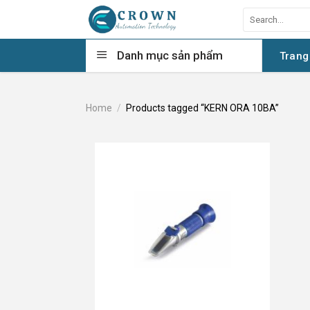
Skip
Search
to
for:
content
Danh mục sản phẩm
Trang
Home
/
Products tagged “KERN ORA 10BA”