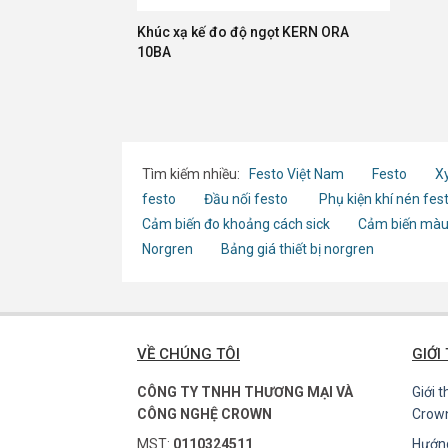
Khúc xạ kế đo độ ngọt KERN ORA
10BA
Tìm kiếm nhiều:
Festo Việt Nam
Festo
Xy
festo
Đầu nối festo
Phụ kiện khí nén fes
Cảm biến đo khoảng cách sick
Cảm biến màu
Norgren
Bảng giá thiết bị norgren
VỀ CHÚNG TÔI
GIỚI
CÔNG TY TNHH THƯƠNG MẠI VÀ
Giới 
CÔNG NGHỆ CROWN
Crow
MST:
0110324511
Hướn