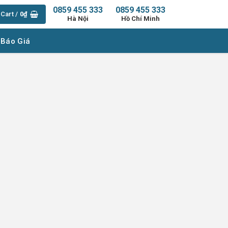
0859 455 333
0859 455 333
Cart /
0
₫
Hà Nội
Hồ Chí Minh
 Báo Giá