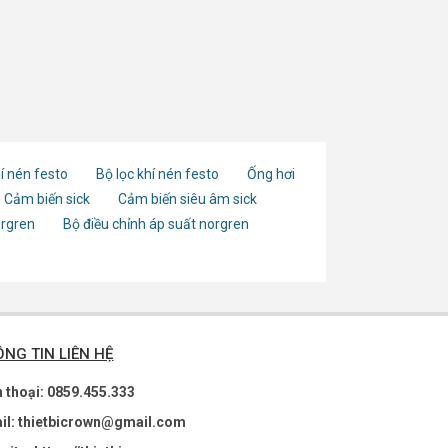
í nén festo
Bộ lọc khí nén festo
Ống hơi
Cảm biến sick
Cảm biến siêu âm sick
orgren
Bộ điều chỉnh áp suất norgren
NG TIN LIÊN HỆ
n thoại: 0859.455.333
il: thietbicrown@gmail.com