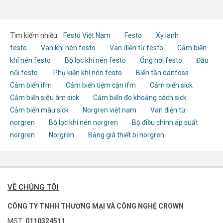
Tìm kiếm nhiều:
Festo Việt Nam
Festo
Xy lanh
festo
Van khí nén festo
Van điện từ festo
Cảm biến
khí nén festo
Bộ lọc khí nén festo
Ống hơi festo
Đầu
nối festo
Phụ kiện khí nén festo
Biến tần danfoss
Cảm biến ifm
Cảm biến tiệm cận ifm
Cảm biến sick
Cảm biến siêu âm sick
Cảm biến đo khoảng cách sick
Cảm biến màu sick
Norgren việt nam
Van điện từ
norgren
Bộ lọc khí nén norgren
Bộ điều chỉnh áp suất
norgren
Norgren
Bảng giá thiết bị norgren
VỀ CHÚNG TÔI
CÔNG TY TNHH THƯƠNG MẠI VÀ CÔNG NGHỆ CROWN
MST:
0110324511