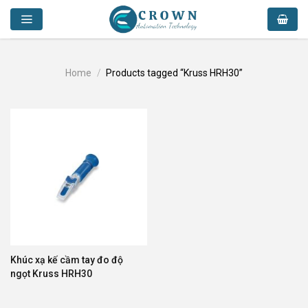
Skip
to
content
Home
/
Products tagged “Kruss HRH30”
Khúc xạ kế cầm tay đo độ
ngọt Kruss HRH30