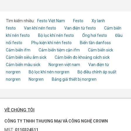
Tìm kiếm nhiều:
Festo Việt Nam
Festo
Xy lanh
festo
Van khí nén festo
Van điện từ festo
Cảm biến
khí nén festo
Bộ lọc khí nén festo
Ống hơi festo
Đầu
nối festo
Phụ kiện khí nén festo
Biến tần danfoss
Cảm biến ifm
Cảm biến tiệm cận ifm
Cảm biến sick
Cảm biến siêu âm sick
Cảm biến đo khoảng cách sick
Cảm biến màu sick
Norgren việt nam
Van điện từ
norgren
Bộ lọc khí nén norgren
Bộ điều chỉnh áp suất
norgren
Norgren
Bảng giá thiết bị norgren
VỀ CHÚNG TÔI
CÔNG TY TNHH THƯƠNG MẠI VÀ CÔNG NGHỆ CROWN
MST:
0110324511