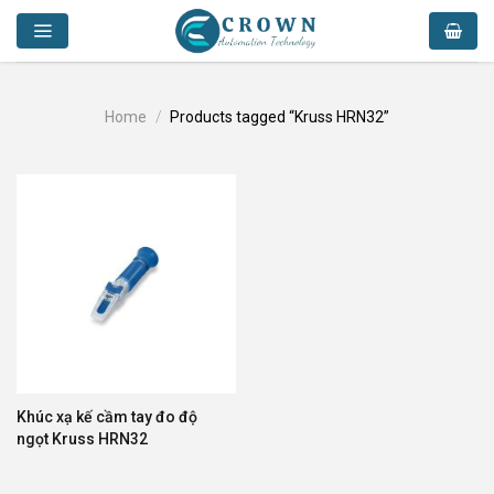
Skip
to
content
Home
/
Products tagged “Kruss HRN32”
Khúc xạ kế cầm tay đo độ
ngọt Kruss HRN32