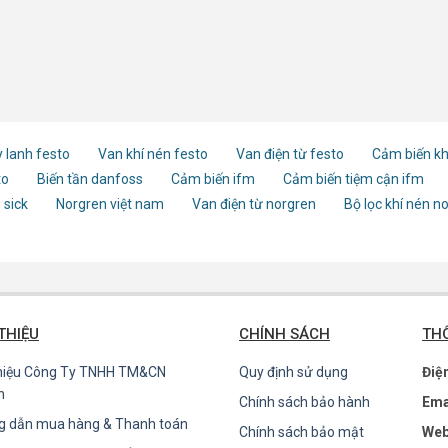
 lanh festo
Van khí nén festo
Van điện từ festo
Cảm biến kh
to
Biến tần danfoss
Cảm biến ifm
Cảm biến tiệm cận ifm
 sick
Norgren việt nam
Van điện từ norgren
Bộ lọc khí nén n
 THIỆU
CHÍNH SÁCH
THÔ
thiệu Công Ty TNHH TM&CN
Quy định sử dụng
Điệ
n
Chính sách bảo hành
Ema
g dẫn mua hàng & Thanh toán
Chính sách bảo mật
Web