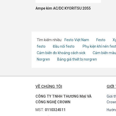
Ampe kìm AC/DC KYORITSU 2055
Tìm kiếm nhiều:
Festo Việt Nam
Festo
Xy
festo
Đầu nối festo
Phụ kiện khí nén fes
Cảm biến đo khoảng cách sick
Cảm biến màu
Norgren
Bảng giá thiết bị norgren
VỀ CHÚNG TÔI
GIỚI
CÔNG TY TNHH THƯƠNG MẠI VÀ
Giới 
CÔNG NGHỆ CROWN
Crow
MST:
0110324511
Hướn