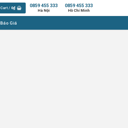
0859 455 333
0859 455 333
Cart /
0
₫
Hà Nội
Hồ Chí Minh
 Báo Giá