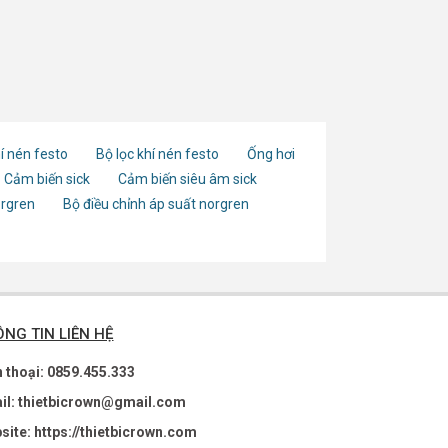
í nén festo
Bộ lọc khí nén festo
Ống hơi
Cảm biến sick
Cảm biến siêu âm sick
orgren
Bộ điều chỉnh áp suất norgren
NG TIN LIÊN HỆ
n thoại: 0859.455.333
il: thietbicrown@gmail.com
site: https://thietbicrown.com