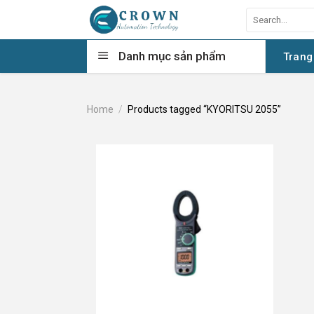
Skip
Search
to
for:
content
Danh mục sản phẩm
Trang
Home
/
Products tagged “KYORITSU 2055”