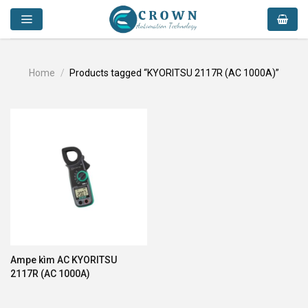
Skip
to
content
Home
/
Products tagged “KYORITSU 2117R (AC 1000A)”
Ampe kìm AC KYORITSU
2117R (AC 1000A)