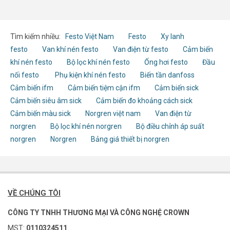
Tìm kiếm nhiều:
Festo Việt Nam
Festo
Xy lanh
festo
Van khí nén festo
Van điện từ festo
Cảm biến
khí nén festo
Bộ lọc khí nén festo
Ống hơi festo
Đầu
nối festo
Phụ kiện khí nén festo
Biến tần danfoss
Cảm biến ifm
Cảm biến tiệm cận ifm
Cảm biến sick
Cảm biến siêu âm sick
Cảm biến đo khoảng cách sick
Cảm biến màu sick
Norgren việt nam
Van điện từ
norgren
Bộ lọc khí nén norgren
Bộ điều chỉnh áp suất
norgren
Norgren
Bảng giá thiết bị norgren
VỀ CHÚNG TÔI
CÔNG TY TNHH THƯƠNG MẠI VÀ CÔNG NGHỆ CROWN
MST:
0110324511