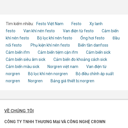
Tìm kiếm nhiều:
Festo Việt Nam
Festo
Xy lanh
festo
Van khí nén festo
Van điện từ festo
Cảm biến
khí nén festo
Bộ lọc khí nén festo
Ống hơi festo
Đầu
nối festo
Phụ kiện khí nén festo
Biến tần danfoss
Cảm biến ifm
Cảm biến tiệm cận ifm
Cảm biến sick
Cảm biến siêu âm sick
Cảm biến đo khoảng cách sick
Cảm biến màu sick
Norgren việt nam
Van điện từ
norgren
Bộ lọc khí nén norgren
Bộ điều chỉnh áp suất
norgren
Norgren
Bảng giá thiết bị norgren
VỀ CHÚNG TÔI
CÔNG TY TNHH THƯƠNG MẠI VÀ CÔNG NGHỆ CROWN