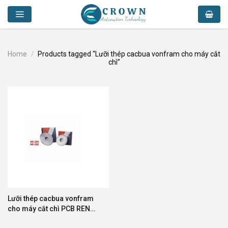
Skip
to
content
Home
/
Products tagged “Lưỡi thép cacbua vonfram cho máy cắt
chì”
Lưỡi thép cacbua vonfram
cho máy cắt chì PCB REN
THANG NK-200