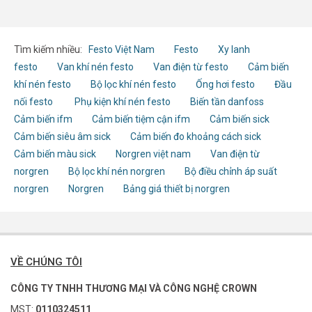
Tìm kiếm nhiều:
Festo Việt Nam
Festo
Xy lanh
festo
Van khí nén festo
Van điện từ festo
Cảm biến
khí nén festo
Bộ lọc khí nén festo
Ống hơi festo
Đầu
nối festo
Phụ kiện khí nén festo
Biến tần danfoss
Cảm biến ifm
Cảm biến tiệm cận ifm
Cảm biến sick
Cảm biến siêu âm sick
Cảm biến đo khoảng cách sick
Cảm biến màu sick
Norgren việt nam
Van điện từ
norgren
Bộ lọc khí nén norgren
Bộ điều chỉnh áp suất
norgren
Norgren
Bảng giá thiết bị norgren
VỀ CHÚNG TÔI
CÔNG TY TNHH THƯƠNG MẠI VÀ CÔNG NGHỆ CROWN
MST:
0110324511