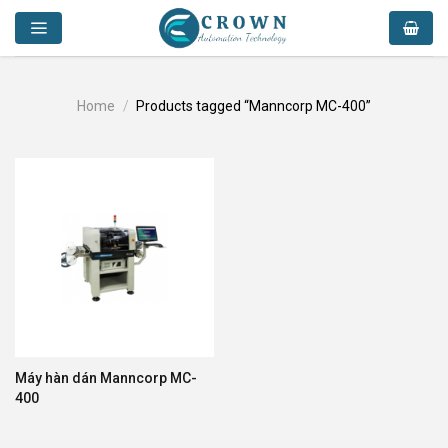
Skip
to
content
Home
/
Products tagged “Manncorp MC-400”
Máy hàn dán Manncorp MC-
400