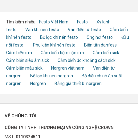
Tìm kiếm nhiều:
Festo Việt Nam
Festo
Xy lanh
festo
Van khí nén festo
Van điện từ festo
Cảm biến
khí nén festo
Bộ lọc khí nén festo
Ống hơi festo
Đầu
nối festo
Phụ kiện khí nén festo
Biến tần danfoss
Cảm biến ifm
Cảm biến tiệm cận ifm
Cảm biến sick
Cảm biến siêu âm sick
Cảm biến đo khoảng cách sick
Cảm biến màu sick
Norgren việt nam
Van điện từ
norgren
Bộ lọc khí nén norgren
Bộ điều chỉnh áp suất
norgren
Norgren
Bảng giá thiết bị norgren
VỀ CHÚNG TÔI
CÔNG TY TNHH THƯƠNG MẠI VÀ CÔNG NGHỆ CROWN
MST:
0110324511