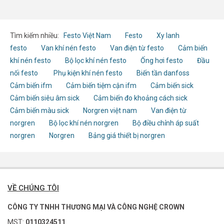
Tìm kiếm nhiều:
Festo Việt Nam
Festo
Xy lanh
festo
Van khí nén festo
Van điện từ festo
Cảm biến
khí nén festo
Bộ lọc khí nén festo
Ống hơi festo
Đầu
nối festo
Phụ kiện khí nén festo
Biến tần danfoss
Cảm biến ifm
Cảm biến tiệm cận ifm
Cảm biến sick
Cảm biến siêu âm sick
Cảm biến đo khoảng cách sick
Cảm biến màu sick
Norgren việt nam
Van điện từ
norgren
Bộ lọc khí nén norgren
Bộ điều chỉnh áp suất
norgren
Norgren
Bảng giá thiết bị norgren
VỀ CHÚNG TÔI
CÔNG TY TNHH THƯƠNG MẠI VÀ CÔNG NGHỆ CROWN
MST:
0110324511