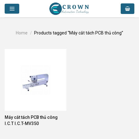
Skip
to
content
Home
/
Products tagged “Máy cắt tách PCB thủ công”
Máy cắt tách PCB thủ công
I.C.T I.C.T-MV350