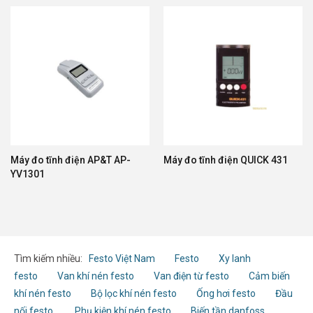
Máy đo tĩnh điện AP&T AP-
Máy đo tĩnh điện QUICK 431
YV1301
Tìm kiếm nhiều:
Festo Việt Nam
Festo
Xy lanh
festo
Van khí nén festo
Van điện từ festo
Cảm biến
khí nén festo
Bộ lọc khí nén festo
Ống hơi festo
Đầu
nối festo
Phụ kiện khí nén festo
Biến tần danfoss