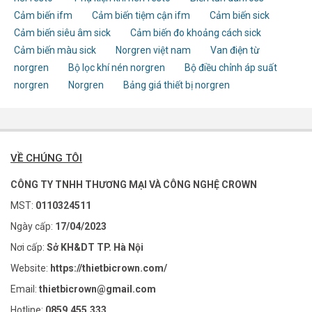
Cảm biến ifm
Cảm biến tiệm cận ifm
Cảm biến sick
Cảm biến siêu âm sick
Cảm biến đo khoảng cách sick
Cảm biến màu sick
Norgren việt nam
Van điện từ
norgren
Bộ lọc khí nén norgren
Bộ điều chỉnh áp suất
norgren
Norgren
Bảng giá thiết bị norgren
VỀ CHÚNG TÔI
CÔNG TY TNHH THƯƠNG MẠI VÀ CÔNG NGHỆ CROWN
MST:
0110324511
Ngày cấp:
17/04/2023
Nơi cấp:
Sở KH&DT TP. Hà Nội
Website:
https://thietbicrown.com/
Email:
thietbicrown@gmail.com
Hotline:
0859.455.333