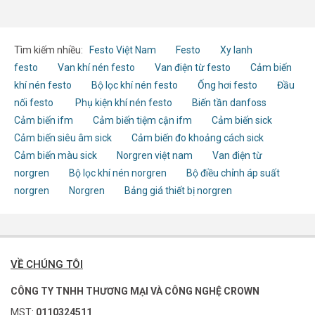
Tìm kiếm nhiều:
Festo Việt Nam
Festo
Xy lanh
festo
Van khí nén festo
Van điện từ festo
Cảm biến
khí nén festo
Bộ lọc khí nén festo
Ống hơi festo
Đầu
nối festo
Phụ kiện khí nén festo
Biến tần danfoss
Cảm biến ifm
Cảm biến tiệm cận ifm
Cảm biến sick
Cảm biến siêu âm sick
Cảm biến đo khoảng cách sick
Cảm biến màu sick
Norgren việt nam
Van điện từ
norgren
Bộ lọc khí nén norgren
Bộ điều chỉnh áp suất
norgren
Norgren
Bảng giá thiết bị norgren
VỀ CHÚNG TÔI
CÔNG TY TNHH THƯƠNG MẠI VÀ CÔNG NGHỆ CROWN
MST:
0110324511