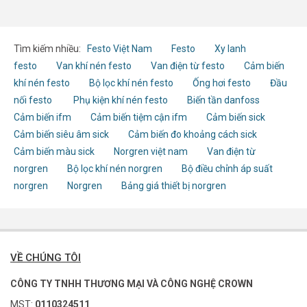
Tìm kiếm nhiều:
Festo Việt Nam
Festo
Xy lanh
festo
Van khí nén festo
Van điện từ festo
Cảm biến
khí nén festo
Bộ lọc khí nén festo
Ống hơi festo
Đầu
nối festo
Phụ kiện khí nén festo
Biến tần danfoss
Cảm biến ifm
Cảm biến tiệm cận ifm
Cảm biến sick
Cảm biến siêu âm sick
Cảm biến đo khoảng cách sick
Cảm biến màu sick
Norgren việt nam
Van điện từ
norgren
Bộ lọc khí nén norgren
Bộ điều chỉnh áp suất
norgren
Norgren
Bảng giá thiết bị norgren
VỀ CHÚNG TÔI
CÔNG TY TNHH THƯƠNG MẠI VÀ CÔNG NGHỆ CROWN
MST:
0110324511