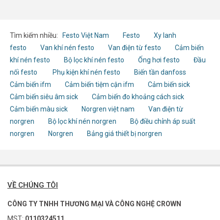
Tìm kiếm nhiều:
Festo Việt Nam
Festo
Xy lanh
festo
Van khí nén festo
Van điện từ festo
Cảm biến
khí nén festo
Bộ lọc khí nén festo
Ống hơi festo
Đầu
nối festo
Phụ kiện khí nén festo
Biến tần danfoss
Cảm biến ifm
Cảm biến tiệm cận ifm
Cảm biến sick
Cảm biến siêu âm sick
Cảm biến đo khoảng cách sick
Cảm biến màu sick
Norgren việt nam
Van điện từ
norgren
Bộ lọc khí nén norgren
Bộ điều chỉnh áp suất
norgren
Norgren
Bảng giá thiết bị norgren
VỀ CHÚNG TÔI
CÔNG TY TNHH THƯƠNG MẠI VÀ CÔNG NGHỆ CROWN
MST:
0110324511