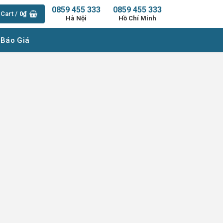
0859 455 333
0859 455 333
Cart /
0
₫
Hà Nội
Hồ Chí Minh
 Báo Giá