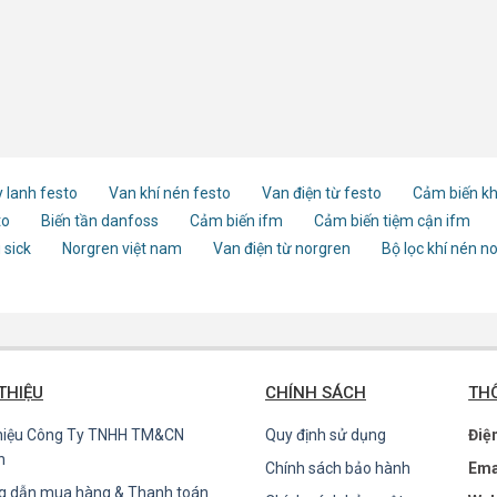
 lanh festo
Van khí nén festo
Van điện từ festo
Cảm biến kh
to
Biến tần danfoss
Cảm biến ifm
Cảm biến tiệm cận ifm
 sick
Norgren việt nam
Van điện từ norgren
Bộ lọc khí nén n
 THIỆU
CHÍNH SÁCH
THÔ
thiệu Công Ty TNHH TM&CN
Quy định sử dụng
Điệ
n
Chính sách bảo hành
Ema
g dẫn mua hàng & Thanh toán