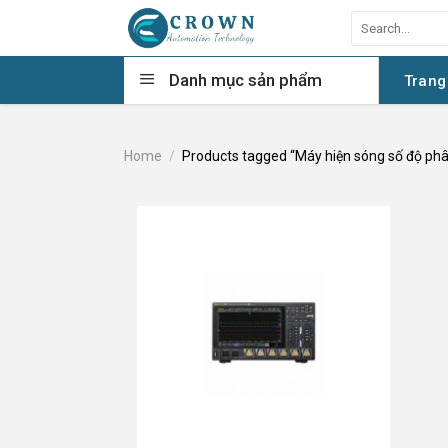
Skip
Search
to
for:
content
Danh mục sản phẩm
Trang
Home
/
Products tagged “Máy hiện sóng số độ phân