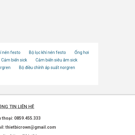
í nén festo
Bộ lọc khí nén festo
Ống hơi
Cảm biến sick
Cảm biến siêu âm sick
orgren
Bộ điều chỉnh áp suất norgren
NG TIN LIÊN HỆ
n thoại: 0859.455.333
il: thietbicrown@gmail.com