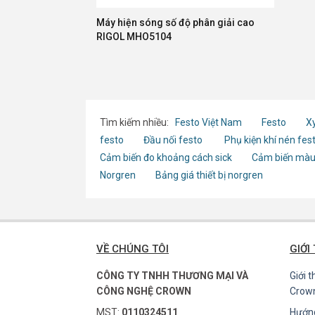
Máy hiện sóng số độ phân giải cao
RIGOL MHO5104
Tìm kiếm nhiều:
Festo Việt Nam
Festo
Xy
festo
Đầu nối festo
Phụ kiện khí nén fes
Cảm biến đo khoảng cách sick
Cảm biến màu
Norgren
Bảng giá thiết bị norgren
VỀ CHÚNG TÔI
GIỚI
CÔNG TY TNHH THƯƠNG MẠI VÀ
Giới 
CÔNG NGHỆ CROWN
Crow
MST:
0110324511
Hướn