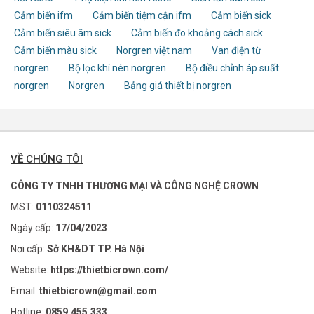
Cảm biến ifm
Cảm biến tiệm cận ifm
Cảm biến sick
Cảm biến siêu âm sick
Cảm biến đo khoảng cách sick
Cảm biến màu sick
Norgren việt nam
Van điện từ
norgren
Bộ lọc khí nén norgren
Bộ điều chỉnh áp suất
norgren
Norgren
Bảng giá thiết bị norgren
VỀ CHÚNG TÔI
CÔNG TY TNHH THƯƠNG MẠI VÀ CÔNG NGHỆ CROWN
MST:
0110324511
Ngày cấp:
17/04/2023
Nơi cấp:
Sở KH&DT TP. Hà Nội
Website:
https://thietbicrown.com/
Email:
thietbicrown@gmail.com
Hotline:
0859.455.333