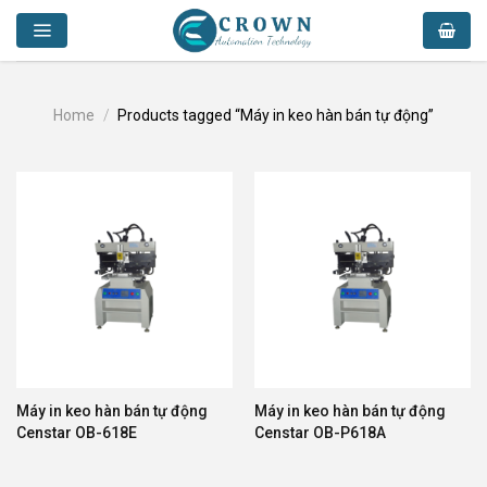
Skip
to
content
Home
/
Products tagged “Máy in keo hàn bán tự động”
Máy in keo hàn bán tự động
Máy in keo hàn bán tự động
Censtar OB-618E
Censtar OB-P618A