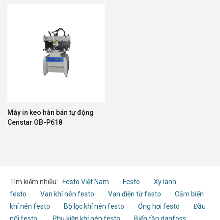
Máy in keo hàn bán tự động
Censtar OB-P618
Tìm kiếm nhiều:
Festo Việt Nam
Festo
Xy lanh
festo
Van khí nén festo
Van điện từ festo
Cảm biến
khí nén festo
Bộ lọc khí nén festo
Ống hơi festo
Đầu
nối festo
Phụ kiện khí nén festo
Biến tần danfoss