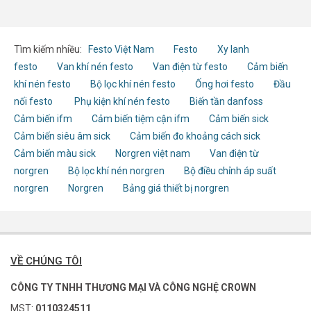
Tìm kiếm nhiều:
Festo Việt Nam
Festo
Xy lanh
festo
Van khí nén festo
Van điện từ festo
Cảm biến
khí nén festo
Bộ lọc khí nén festo
Ống hơi festo
Đầu
nối festo
Phụ kiện khí nén festo
Biến tần danfoss
Cảm biến ifm
Cảm biến tiệm cận ifm
Cảm biến sick
Cảm biến siêu âm sick
Cảm biến đo khoảng cách sick
Cảm biến màu sick
Norgren việt nam
Van điện từ
norgren
Bộ lọc khí nén norgren
Bộ điều chỉnh áp suất
norgren
Norgren
Bảng giá thiết bị norgren
VỀ CHÚNG TÔI
CÔNG TY TNHH THƯƠNG MẠI VÀ CÔNG NGHỆ CROWN
MST:
0110324511