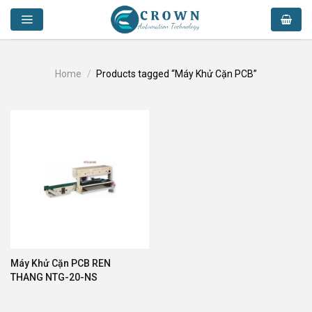
Skip
to
content
Home
/
Products tagged “Máy Khử Cặn PCB”
Máy Khử Cặn PCB REN
THANG NTG-20-NS