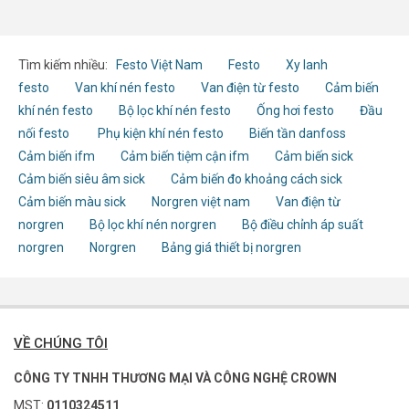
Tìm kiếm nhiều:
Festo Việt Nam
Festo
Xy lanh
festo
Van khí nén festo
Van điện từ festo
Cảm biến
khí nén festo
Bộ lọc khí nén festo
Ống hơi festo
Đầu
nối festo
Phụ kiện khí nén festo
Biến tần danfoss
Cảm biến ifm
Cảm biến tiệm cận ifm
Cảm biến sick
Cảm biến siêu âm sick
Cảm biến đo khoảng cách sick
Cảm biến màu sick
Norgren việt nam
Van điện từ
norgren
Bộ lọc khí nén norgren
Bộ điều chỉnh áp suất
norgren
Norgren
Bảng giá thiết bị norgren
VỀ CHÚNG TÔI
CÔNG TY TNHH THƯƠNG MẠI VÀ CÔNG NGHỆ CROWN
MST:
0110324511