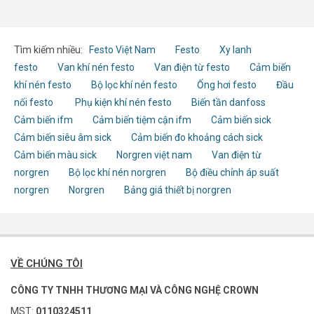
Tìm kiếm nhiều:
Festo Việt Nam
Festo
Xy lanh
festo
Van khí nén festo
Van điện từ festo
Cảm biến
khí nén festo
Bộ lọc khí nén festo
Ống hơi festo
Đầu
nối festo
Phụ kiện khí nén festo
Biến tần danfoss
Cảm biến ifm
Cảm biến tiệm cận ifm
Cảm biến sick
Cảm biến siêu âm sick
Cảm biến đo khoảng cách sick
Cảm biến màu sick
Norgren việt nam
Van điện từ
norgren
Bộ lọc khí nén norgren
Bộ điều chỉnh áp suất
norgren
Norgren
Bảng giá thiết bị norgren
VỀ CHÚNG TÔI
CÔNG TY TNHH THƯƠNG MẠI VÀ CÔNG NGHỆ CROWN
MST:
0110324511