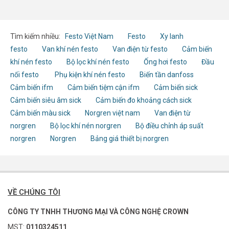
Tìm kiếm nhiều:
Festo Việt Nam
Festo
Xy lanh
festo
Van khí nén festo
Van điện từ festo
Cảm biến
khí nén festo
Bộ lọc khí nén festo
Ống hơi festo
Đầu
nối festo
Phụ kiện khí nén festo
Biến tần danfoss
Cảm biến ifm
Cảm biến tiệm cận ifm
Cảm biến sick
Cảm biến siêu âm sick
Cảm biến đo khoảng cách sick
Cảm biến màu sick
Norgren việt nam
Van điện từ
norgren
Bộ lọc khí nén norgren
Bộ điều chỉnh áp suất
norgren
Norgren
Bảng giá thiết bị norgren
VỀ CHÚNG TÔI
CÔNG TY TNHH THƯƠNG MẠI VÀ CÔNG NGHỆ CROWN
MST:
0110324511