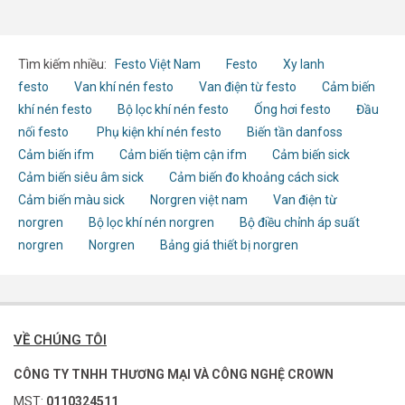
Tìm kiếm nhiều:
Festo Việt Nam
Festo
Xy lanh
festo
Van khí nén festo
Van điện từ festo
Cảm biến
khí nén festo
Bộ lọc khí nén festo
Ống hơi festo
Đầu
nối festo
Phụ kiện khí nén festo
Biến tần danfoss
Cảm biến ifm
Cảm biến tiệm cận ifm
Cảm biến sick
Cảm biến siêu âm sick
Cảm biến đo khoảng cách sick
Cảm biến màu sick
Norgren việt nam
Van điện từ
norgren
Bộ lọc khí nén norgren
Bộ điều chỉnh áp suất
norgren
Norgren
Bảng giá thiết bị norgren
VỀ CHÚNG TÔI
CÔNG TY TNHH THƯƠNG MẠI VÀ CÔNG NGHỆ CROWN
MST:
0110324511