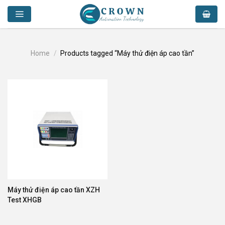
Skip
to
content
Home
/
Products tagged “Máy thử điện áp cao tần”
Máy thử điện áp cao tần XZH
Test XHGB