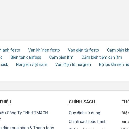
 lanh festo
Van khí nén festo
Van điện từ festo
Cảm biến kh
to
Biến tần danfoss
Cảm biến ifm
Cảm biến tiệm cận ifm
 sick
Norgren việt nam
Van điện từ norgren
Bộ lọc khí nén n
 THIỆU
CHÍNH SÁCH
THÔ
thiệu Công Ty TNHH TM&CN
Quy định sử dụng
Điệ
n
Chính sách bảo hành
Ema
g dẫn mua hàng & Thanh toán