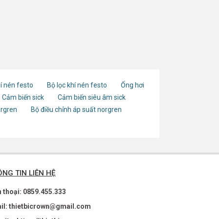
í nén festo
Bộ lọc khí nén festo
Ống hơi
Cảm biến sick
Cảm biến siêu âm sick
orgren
Bộ điều chỉnh áp suất norgren
NG TIN LIÊN HỆ
n thoại: 0859.455.333
il: thietbicrown@gmail.com