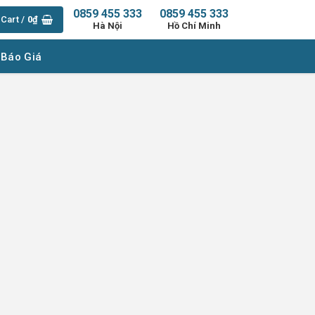
0859 455 333
0859 455 333
Cart /
0
₫
Hà Nội
Hồ Chí Minh
 Báo Giá