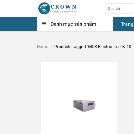
Skip
Search
to
for:
content
Danh mục sản phẩm
Trang
Home
/
Products tagged “MCB Electronics TB-10-