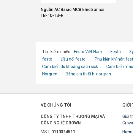
Nguồn AC Basic MCB Electronics
TB-10-TS-R
Tìm kiếm nhiều:
Festo Việt Nam
Festo
Xy
festo
Đầu nối festo
Phụ kiện khí nén fes
Cảm biến đo khoảng cách sick
Cảm biến màu
Norgren
Bảng giá thiết bị norgren
VỀ CHÚNG TÔI
GIỚI
CÔNG TY TNHH THƯƠNG MẠI VÀ
Giới 
CÔNG NGHỆ CROWN
Crow
MST:
0110324511
Hướn