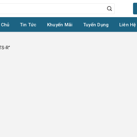
 Chủ
Tin Tức
Khuyến Mãi
Tuyển Dụng
Liên Hệ
TS-R”