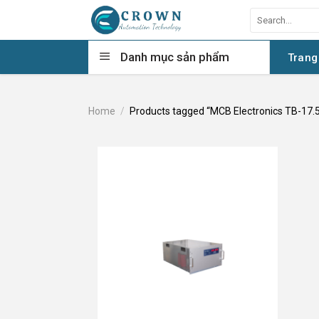
Skip
Search
to
for:
content
Danh mục sản phẩm
Trang
Home
/
Products tagged “MCB Electronics TB-17.