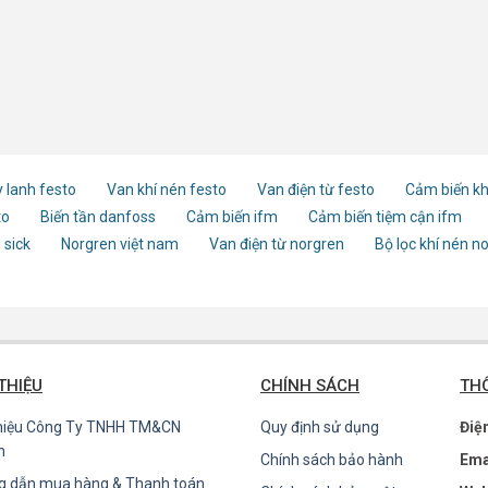
 lanh festo
Van khí nén festo
Van điện từ festo
Cảm biến kh
to
Biến tần danfoss
Cảm biến ifm
Cảm biến tiệm cận ifm
 sick
Norgren việt nam
Van điện từ norgren
Bộ lọc khí nén n
 THIỆU
CHÍNH SÁCH
THÔ
thiệu Công Ty TNHH TM&CN
Quy định sử dụng
Điệ
n
Chính sách bảo hành
Ema
g dẫn mua hàng & Thanh toán