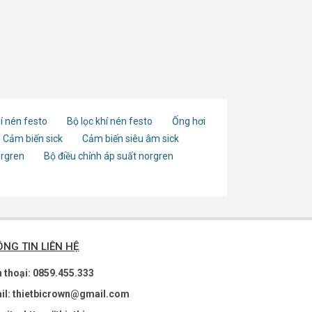
í nén festo
Bộ lọc khí nén festo
Ống hơi
Cảm biến sick
Cảm biến siêu âm sick
orgren
Bộ điều chỉnh áp suất norgren
NG TIN LIÊN HỆ
n thoại: 0859.455.333
il: thietbicrown@gmail.com