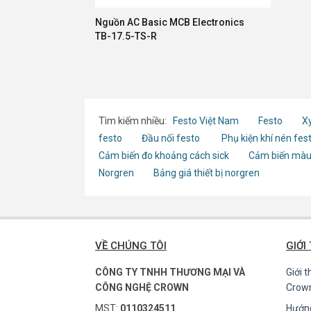
Nguồn AC Basic MCB Electronics
TB-17.5-TS-R
Tìm kiếm nhiều:
Festo Việt Nam
Festo
Xy
festo
Đầu nối festo
Phụ kiện khí nén fes
Cảm biến đo khoảng cách sick
Cảm biến màu
Norgren
Bảng giá thiết bị norgren
VỀ CHÚNG TÔI
GIỚI
CÔNG TY TNHH THƯƠNG MẠI VÀ
Giới 
CÔNG NGHỆ CROWN
Crow
MST:
0110324511
Hướn