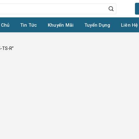
 Chủ
Tin Tức
Khuyến Mãi
Tuyển Dụng
Liên Hệ
5-TS-R”