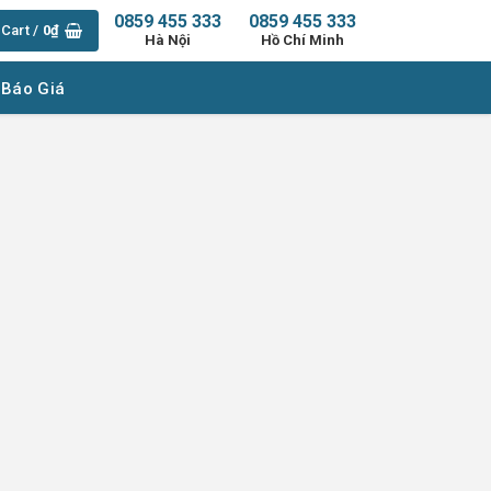
0859 455 333
0859 455 333
Cart /
0
₫
Hà Nội
Hồ Chí Minh
 Báo Giá