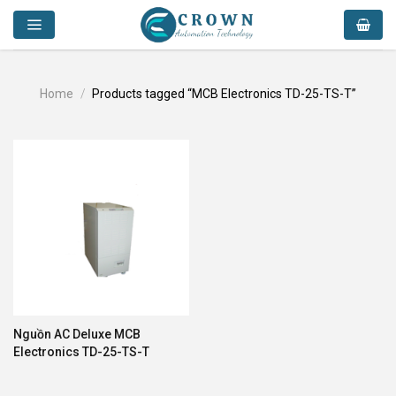
Skip
to
content
Home
/
Products tagged “MCB Electronics TD-25-TS-T”
Nguồn AC Deluxe MCB
Electronics TD-25-TS-T