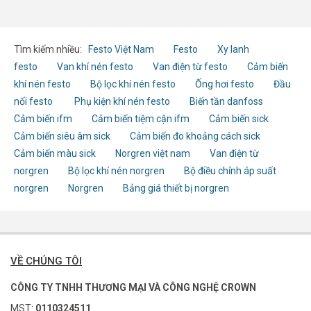
Tìm kiếm nhiều:
Festo Việt Nam
Festo
Xy lanh
festo
Van khí nén festo
Van điện từ festo
Cảm biến
khí nén festo
Bộ lọc khí nén festo
Ống hơi festo
Đầu
nối festo
Phụ kiện khí nén festo
Biến tần danfoss
Cảm biến ifm
Cảm biến tiệm cận ifm
Cảm biến sick
Cảm biến siêu âm sick
Cảm biến đo khoảng cách sick
Cảm biến màu sick
Norgren việt nam
Van điện từ
norgren
Bộ lọc khí nén norgren
Bộ điều chỉnh áp suất
norgren
Norgren
Bảng giá thiết bị norgren
VỀ CHÚNG TÔI
CÔNG TY TNHH THƯƠNG MẠI VÀ CÔNG NGHỆ CROWN
MST:
0110324511